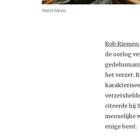
Ward Mevis
Rob Riemen
de oorlog v
gedehumanise
het verzet. 
karakterisee
verzetshelden
citeerde hij
menselijke w
enige bent.