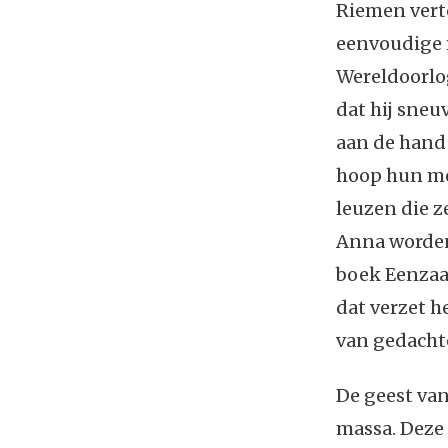
Riemen vert
eenvoudige 
Wereldoorlo
dat hij sneu
aan de hand 
hoop hun me
leuzen die z
Anna worden
boek Eenzaam
dat verzet h
van gedachte
De geest van
massa. Deze 