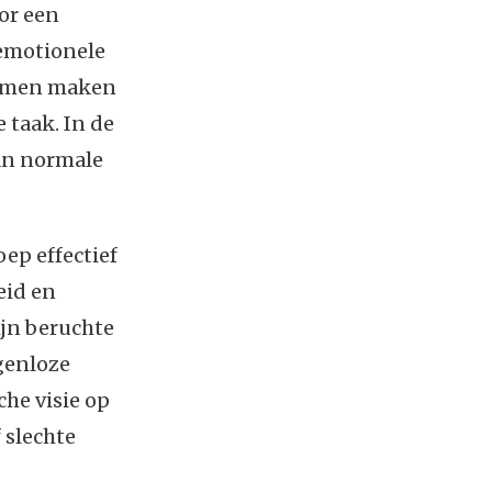
or een
 emotionele
ormen maken
 taak. In de
an normale
ep effectief
eid en
ijn beruchte
genloze
he visie op
 slechte