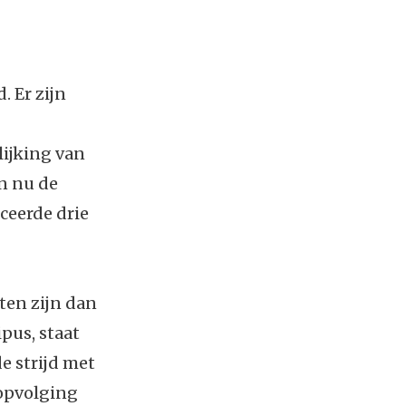
. Er zijn
lijking van
jn nu de
ceerde drie
tten zijn dan
pus, staat
e strijd met
nopvolging