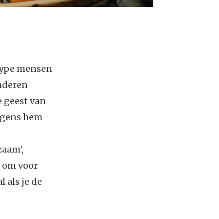
 type mensen
nderen
e geest van
olgens hem
zaam',
d om voor
 als je de