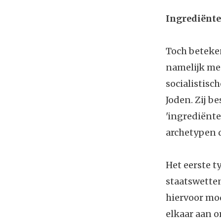
Ingrediënte
Toch beteken
namelijk me
socialistisc
Joden. Zij b
'ingrediënte
archetypen d
Het eerste t
staatswetten
hiervoor mod
elkaar aan o