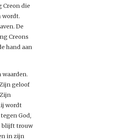
g Creon die
n wordt.
raven. De
ing Creons
 de hand aan
n waarden.
 Zijn geloof
Zijn
ij wordt
d tegen God,
blijft trouw
en in zijn