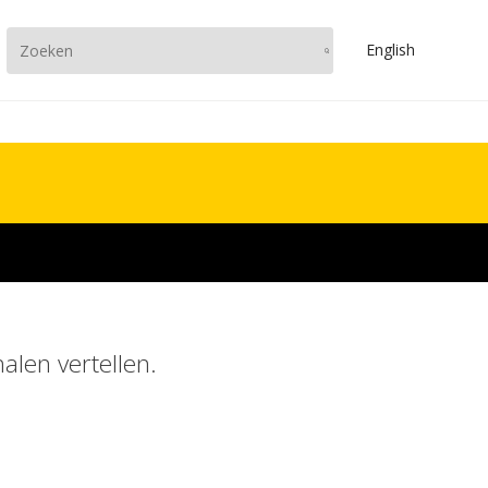
En
glish
alen vertellen.