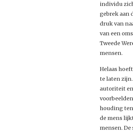
individu zic
gebrek aan d
druk van na
van een omsl
Tweede Were
mensen.
Helaas hoeft
te laten zi
autoriteit e
voorbeelden
houding ten 
de mens lijk
mensen. De s