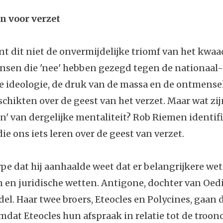
n voor verzet
t dit niet de onvermijdelijke triomf van het kwaad
nsen die 'nee' hebben gezegd tegen de nationaal-
he ideologie, de druk van de massa en de ontmense
eschikten over de geest van het verzet. Maar wat zi
n' van dergelijke mentaliteit? Rob Riemen identifi
ie ons iets leren over de geest van verzet.
ype dat hij aanhaalde weet dat er belangrijkere we
 en juridische wetten. Antigone, dochter van Oedi
el. Haar twee broers, Eteocles en Polycines, gaan d
mdat Eteocles hun afspraak in relatie tot de troo