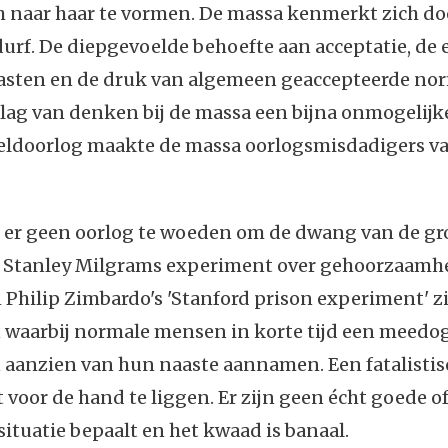
h naar haar te vormen. De massa kenmerkt zich do
urf. De diepgevoelde behoefte aan acceptatie, de
asten en de druk van algemeen geaccepteerde n
ag van denken bij de massa een bijna onmogelijke
ldoorlog maakte de massa oorlogsmisdadigers v
 er geen oorlog te woeden om de dwang van de gro
jn. Stanley Milgrams experiment over gehoorzaamh
n Philip Zimbardo's 'Stanford prison experiment' z
 waarbij normale mensen in korte tijd een meedo
aanzien van hun naaste aannamen. Een fatalistisc
t voor de hand te liggen. Er zijn geen écht goede of
ituatie bepaalt en het kwaad is banaal.