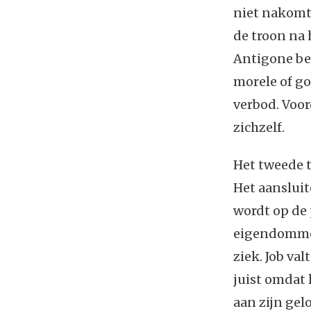
niet nakomt.
de troon na 
Antigone bes
morele of go
verbod. Voor
zichzelf.
Het tweede t
Het aansluite
wordt op de 
eigendommen 
ziek. Job va
juist omdat 
aan zijn gel