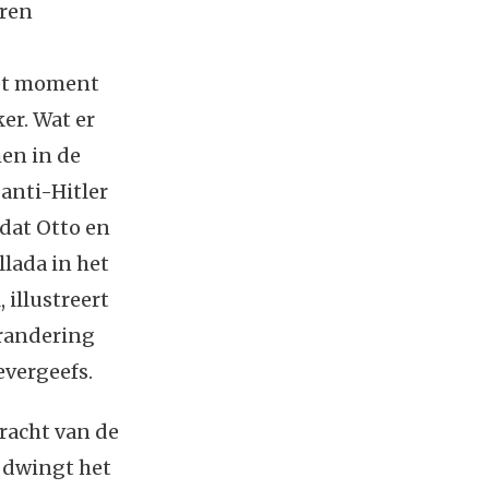
aren
het moment
er. Wat er
men in de
anti-Hitler
 dat Otto en
lada in het
 illustreert
erandering
evergeefs.
kracht van de
n dwingt het