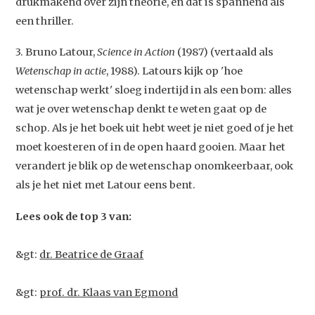
drukmakend over zijn theorie, en dat is spannend als
een thriller.
3. Bruno Latour,
Science in Action
(1987) (vertaald als
Wetenschap in actie
, 1988). Latours kijk op 'hoe
wetenschap werkt' sloeg indertijd in als een bom: alles
wat je over wetenschap denkt te weten gaat op de
schop. Als je het boek uit hebt weet je niet goed of je het
moet koesteren of in de open haard gooien. Maar het
verandert je blik op de wetenschap onomkeerbaar, ook
als je het niet met Latour eens bent.
Lees ook de top 3 van:
Studium Generale
Home
&gt:
dr. Beatrice de Graaf
Agenda
&gt:
prof. dr. Klaas van Egmond
Video