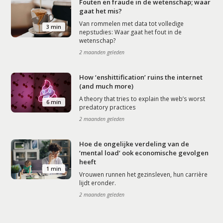
Fouten en fraude in de wetenschap; waar
gaat het mis?
Van rommelen met data tot volledige
3 min
nepstudies: Waar gaat het fout in de
wetenschap?
2 maanden geleden
How ‘enshittification’ ruins the internet
(and much more)
A theory that tries to explain the web’s worst
6 min
predatory practices
2 maanden geleden
Hoe de ongelijke verdeling van de
‘mental load’ ook economische gevolgen
heeft
1 min
Vrouwen runnen het gezinsleven, hun carrière
lijdt eronder.
2 maanden geleden