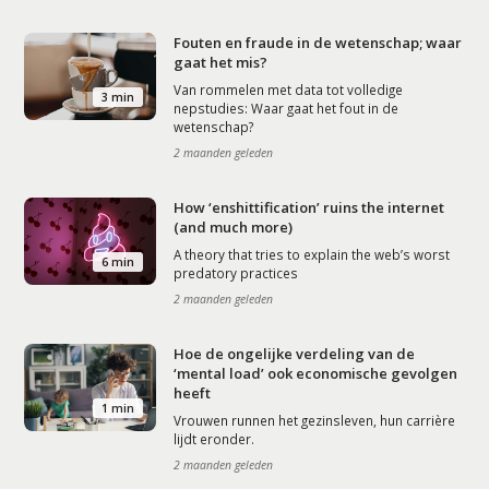
Fouten en fraude in de wetenschap; waar
gaat het mis?
Van rommelen met data tot volledige
3 min
nepstudies: Waar gaat het fout in de
wetenschap?
2 maanden geleden
How ‘enshittification’ ruins the internet
(and much more)
A theory that tries to explain the web’s worst
6 min
predatory practices
2 maanden geleden
Hoe de ongelijke verdeling van de
‘mental load’ ook economische gevolgen
heeft
1 min
Vrouwen runnen het gezinsleven, hun carrière
lijdt eronder.
2 maanden geleden