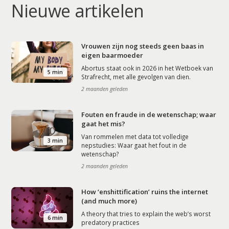
Nieuwe artikelen
Vrouwen zijn nog steeds geen baas in
eigen baarmoeder
Abortus staat ook in 2026 in het Wetboek van
5 min
Strafrecht, met alle gevolgen van dien.
2 maanden geleden
Fouten en fraude in de wetenschap; waar
gaat het mis?
Van rommelen met data tot volledige
3 min
nepstudies: Waar gaat het fout in de
wetenschap?
2 maanden geleden
How ‘enshittification’ ruins the internet
(and much more)
A theory that tries to explain the web’s worst
6 min
predatory practices