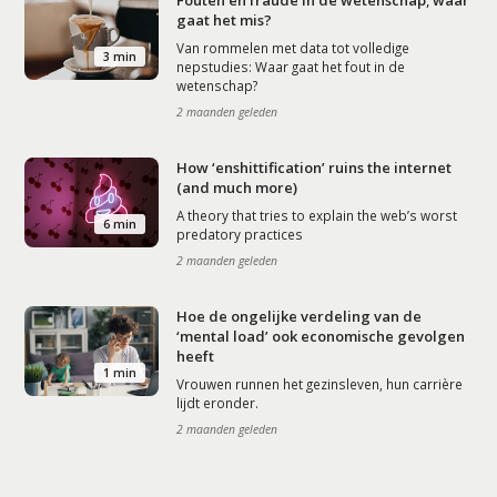
Fouten en fraude in de wetenschap; waar
gaat het mis?
Van rommelen met data tot volledige
3 min
nepstudies: Waar gaat het fout in de
wetenschap?
2 maanden geleden
How ‘enshittification’ ruins the internet
(and much more)
A theory that tries to explain the web’s worst
6 min
predatory practices
2 maanden geleden
Hoe de ongelijke verdeling van de
‘mental load’ ook economische gevolgen
heeft
1 min
Vrouwen runnen het gezinsleven, hun carrière
lijdt eronder.
2 maanden geleden