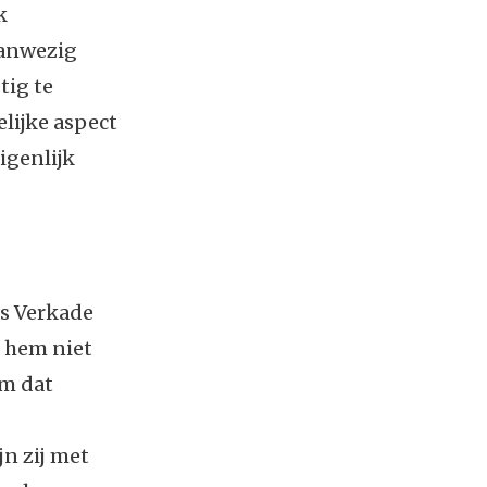
k
aanwezig
tig te
lijke aspect
igenlijk
ns Verkade
r hem niet
om dat
n zij met