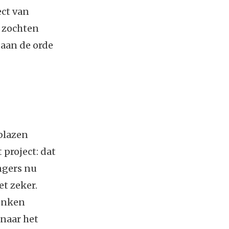
ect van
 zochten
aan de orde
blazen
project: dat
angers nu
t zeker.
denken
 naar het