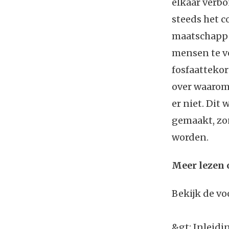
elkaar verbo
steeds het c
maatschappel
mensen te v
fosfaattekor
over waarom 
er niet. Dit
gemaakt, zon
worden.
Meer lezen 
Bekijk de vo
&gt:
Inleidi