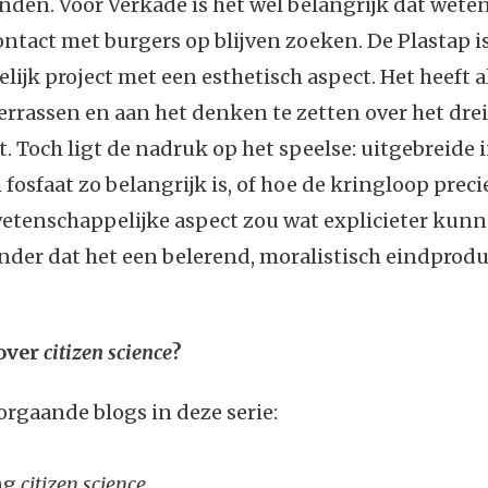
nden. Voor Verkade is het wel belangrijk dat wet
ontact met burgers op blijven zoeken. De Plastap i
ijk project met een esthetisch aspect. Het heeft a
errassen en aan het denken te zetten over het dr
t. Toch ligt de nadruk op het speelse: uitgebreide
fosfaat zo belangrijk is, of hoe de kringloop preci
 wetenschappelijke aspect zou wat explicieter ku
der dat het een belerend, moralistisch eindprodu
over
citizen science
?
orgaande blogs in deze serie:
ng
citizen science