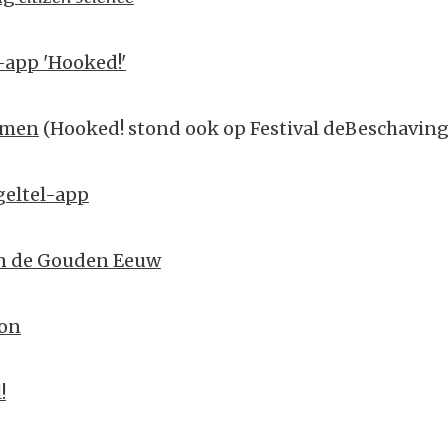
app 'Hooked!'
rmen
(Hooked! stond ook op Festival deBeschaving
eltel-app
an de Gouden Eeuw
zon
!