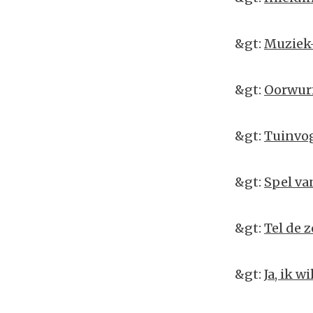
&gt:
Muziek-
&gt:
Oorwu
&gt:
Tuinvog
&gt:
Spel v
&gt:
Tel de 
&gt:
Ja, ik wil