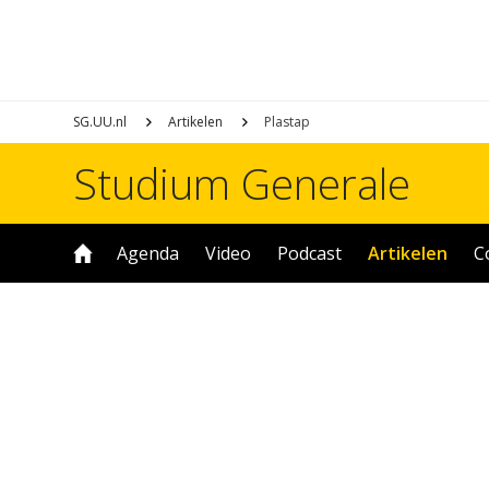
SG.UU.nl
Artikelen
Plastap
Studium Generale
Agenda
Video
Podcast
Artikelen
C