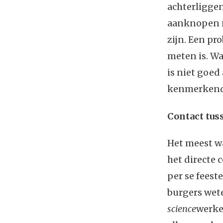
achterliggen
aanknopen m
zijn. Een pr
meten is. Wa
is niet goed
kenmerkend 
Contact tus
Het meest w
het directe 
per se feeste
burgers wet
science
werke