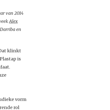
aar van 2014
 week
Alex
 Darriba en
Dat klinkt
Plastap is
faat.
nze
ludieke vorm
rende rol