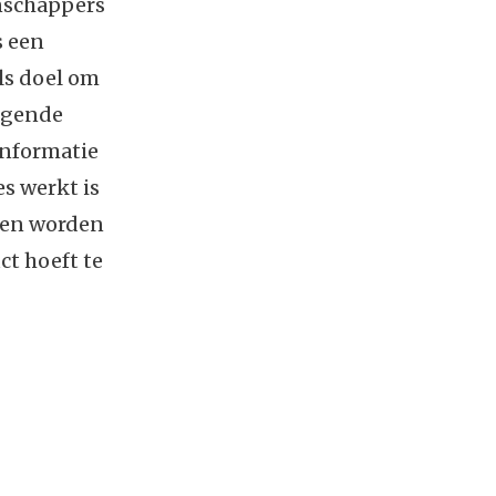
enschappers
s een
ls doel om
eigende
 informatie
es werkt is
nnen worden
ct hoeft te