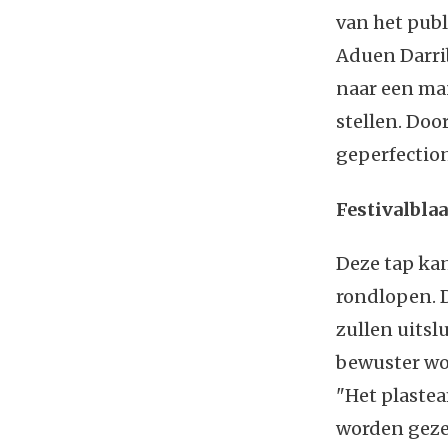
van het publ
Aduen Darri
naar een ma
stellen. Doo
geperfectio
Festivalbla
Deze tap kan
rondlopen. D
zullen uitsl
bewuster wor
"Het plaste
worden gezet