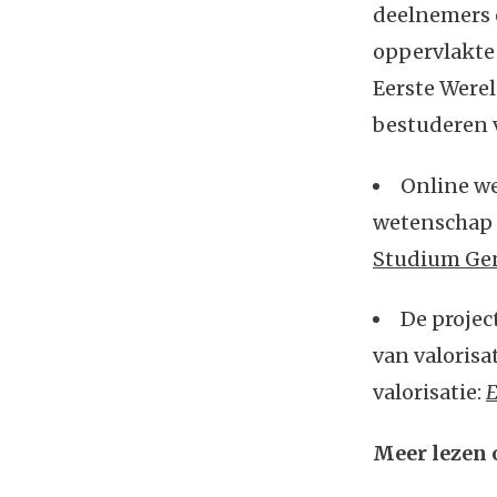
deelnemers 
oppervlakte
Eerste Werel
bestuderen 
Online w
wetenschap 
Studium Ge
De projec
van valorisa
valorisatie:
E
Meer lezen 