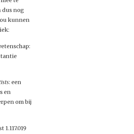
 mee te
h dus nog
 zou kunnen
iek:
etenschap:
stantie
tists
: een
s en
erpen om bij
t 1.117.019