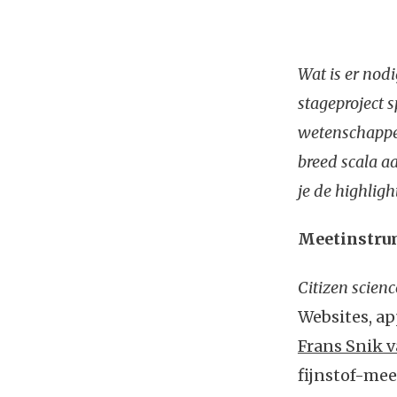
Wat is er nod
stageproject s
wetenschapper
breed scala a
je de highligh
Meetinstrum
Citizen scienc
Websites, ap
Frans Snik 
fijnstof-mee