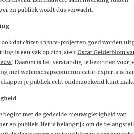
er en publiek wordt dus verwacht.
ing
s ook dat
citizen science
-projecten goed worden uit
ing is een vak op zich, stelt
Oscar Gelderblom van
Eeuw'
. Daarom is het verstandig te bezinnen voor j
g met wetenschapscommunicatie-experts is han
nschapper je publiek echt onderzoekend kunt mak
igheid
e
begint met de gedeelde nieuwsgierigheid van
r en publiek. Het is belangrijk om de belangstel