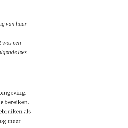
lag van haar
t was een
olgende lees
e omgeving.
e bereiken.
ebruiken als
nog meer