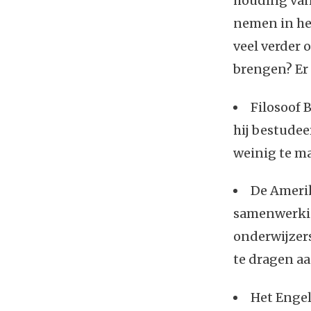
houding van
nemen in he
veel verder
brengen? Er 
Filosoof 
hij bestudee
weinig te m
De Ameri
samenwerkin
onderwijzers
te dragen a
Het Enge