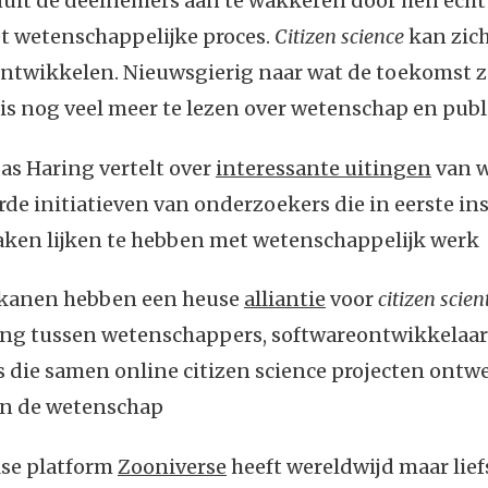
uit de deelnemers aan te wakkeren door hen echt
t wetenschappelijke proces.
Citizen science
kan zic
 ontwikkelen. Nieuwsgierig naar wat de toekomst
is nog veel meer te lezen over wetenschap en publ
Bas Haring vertelt over
interessante uitingen
van w
rde initiatieven van onderzoekers die in eerste in
aken lijken te hebben met wetenschappelijk werk
kanen hebben een heuse
alliantie
voor
citizen scien
g tussen wetenschappers, softwareontwikkelaar
 die samen online citizen science projecten ontw
an de wetenschap
lse platform
Zooniverse
heeft wereldwijd maar liefs