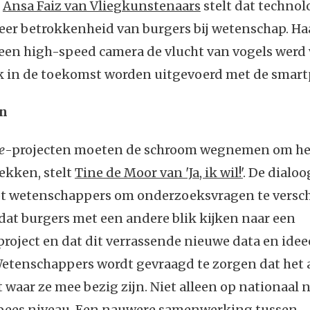
k
Ansa Faiz van Vliegkunstenaars
stelt dat technol
eer betrokkenheid van burgers bij wetenschap. Haa
een high-speed camera de vlucht van vogels werd 
k in de toekomst worden uitgevoerd met de smar
n
e
-projecten moeten de schroom wegnemen om he
ekken, stelt
Tine de Moor van 'Ja, ik wil!'
. De dialo
pt wetenschappers om onderzoeksvragen te versc
dat burgers met een andere blik kijken naar een
roject en dat dit verrassende nieuwe data en ide
Wetenschappers wordt gevraagd te zorgen dat het
 waar ze mee bezig zijn. Niet alleen op nationaal 
pees niveau. Een nauwere samenwerking tussen