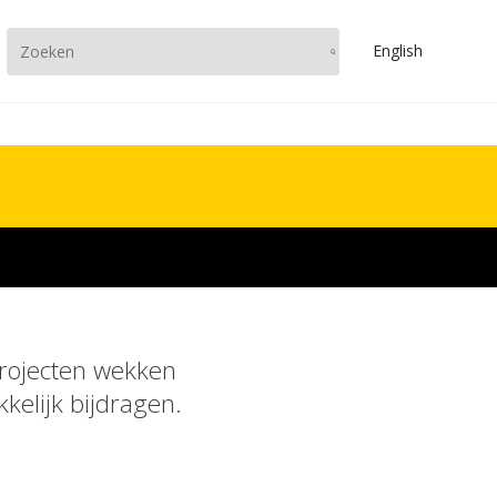
En
glish
projecten wekken
elijk bijdragen.