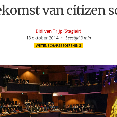
ekomst van citizen s
Didi van Trijp
(Stagiair)
18 oktober 2014
Leestijd 3 min
WETENSCHAPSBEOEFENING