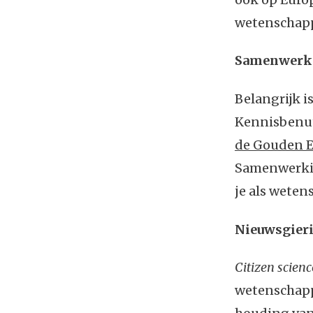
wetenschapp
Samenwerk
Belangrijk i
Kennisbenutt
de Gouden 
Samenwerkin
je als wete
Nieuwsgier
Citizen scienc
wetenschappe