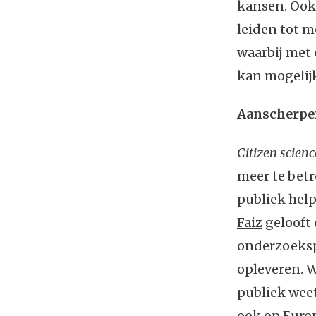
kansen. Oo
leiden tot m
waarbij met 
kan mogelij
Aanscherpe
Citizen scienc
meer te betr
publiek hel
Faiz
gelooft 
onderzoeksp
opleveren. 
publiek weet
ook op Euro