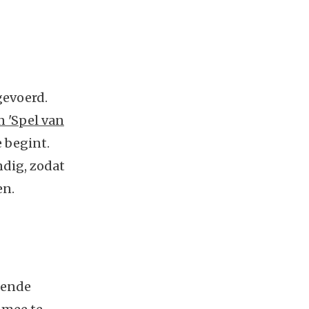
gevoerd.
 'Spel van
e begint.
dig, zodat
en.
lende