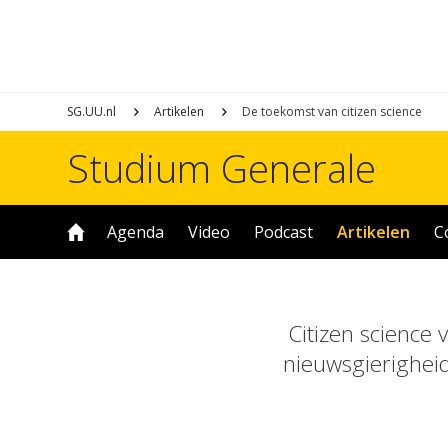
SG.UU.nl
Artikelen
De toekomst van citizen science
Studium Generale
Agenda
Video
Podcast
Artikelen
C
Citizen science
nieuwsgierighei