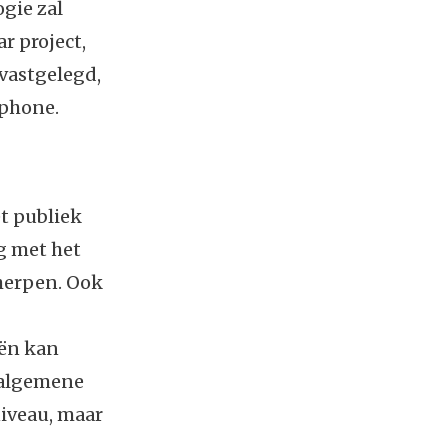
ogie zal
r project,
vastgelegd,
tphone.
t publiek
og met het
herpen. Ook
eën kan
 algemene
niveau, maar