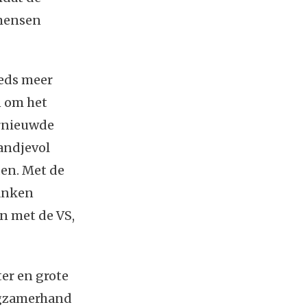
 mensen
eeds meer
 om het
ernieuwde
handjevol
den. Met de
banken
n met de VS,
er en grote
ngzamerhand