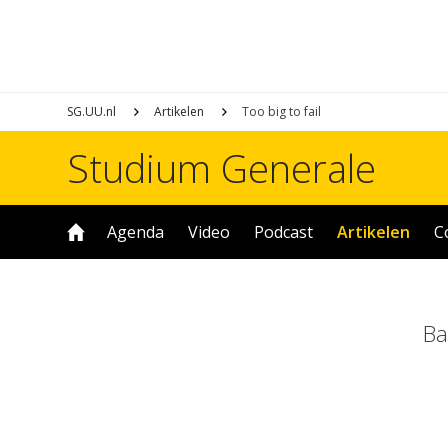
SG.UU.nl
Artikelen
Too big to fail
Studium Generale
Agenda
Video
Podcast
Artikelen
C
Ba