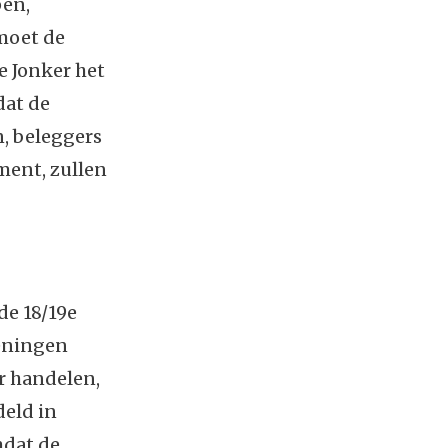
pen,
 moet de
e Jonker het
dat de
n, beleggers
ment, zullen
de 18/19e
leningen
r handelen,
deld in
mdat de