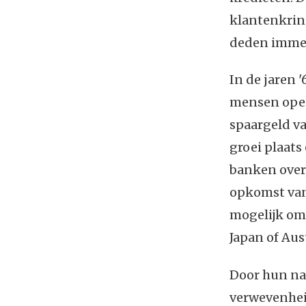
klantenkring
deden immer
In de jaren
mensen open
spaargeld v
groei plaats
banken over,
opkomst van 
mogelijk om
Japan of Aust
Door hun nau
verwevenhei