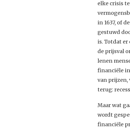
elke crisis t
vermogensbe
in 1637, of 
gestuwd door
is. Totdat e
de prijsval 
lenen mensen
financiële i
van prijzen,
terug: recess
Maar wat gaa
wordt gespec
financiële 