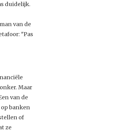
s duidelijk.
e man van de
etafoor: "Pas
inanciële
 Jonker. Maar
 Een van de
t op banken
stellen of
at ze