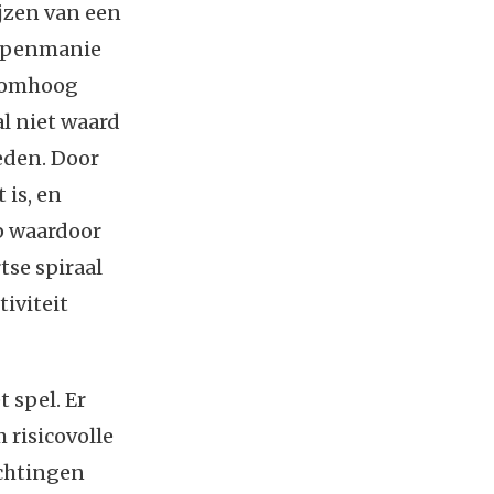
ijzen van een
ulpenmanie
n omhoog
l niet waard
eden. Door
 is, en
p waardoor
tse spiraal
iviteit
 spel. Er
 risicovolle
achtingen