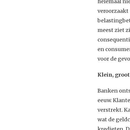
helemaal nie
veroorzaakt 
belastingbet
meest ziet z
consequentie
en consumen
voor de gevo
Klein, groot
Banken ontst
eeuw. Klante
verstrekt. 
wat de geldc
kredieten. D