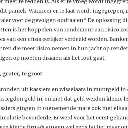
t meer te redden is. Als er te vroeg wordt ingegre
dit paniek. Wanneer er te laat wordt ingegrepen,
aler voor de gevolgen opdraaien." De oplossing di
itten is het koppelen van rendement aan risico zo
s van een crisis eerlijker verdeeld worden. Banke
ten die meer risico nemen in hun jacht op rende
lgen op moeten draaien als het fout gaat.
, groter, te groot
onden uit kassiers en wisselaars in muntgeld in 
n legden geld in, en met dat geld werden kleine 
Kassiers gingen in toenemende mate ook met elkaa
irculatie bevorderde. Er werd voor het eerst gehan
eze kleine firma's gingen wel eens failliet maar o