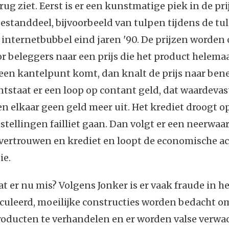
erug ziet. Eerst is er een kunstmatige piek in de pr
standdeel, bijvoorbeeld van tulpen tijdens de t
de internetbubbel eind jaren '90. De prijzen worde
 beleggers naar een prijs die het product helemaa
r een kantelpunt komt, dan knalt de prijs naar ben
ontstaat er een loop op contant geld, dat waardevast
 elkaar geen geld meer uit. Het krediet droogt o
nstellingen failliet gaan. Dan volgt er een neerwaar
 vertrouwen en krediet en loopt de economische act
ie.
t er nu mis? Volgens Jonker is er vaak fraude in het
uleerd, moeilijke constructies worden bedacht om
producten te verhandelen en er worden valse verw