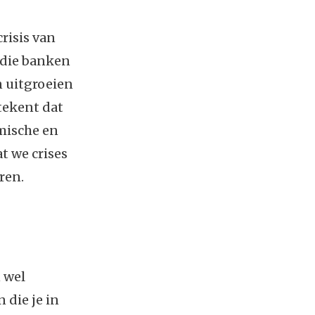
crisis van
 die banken
 uitgroeien
etekent dat
ische en
t we crises
ren.
n wel
 die je in