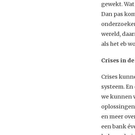
gewekt. Wat 
Dan pas kom
onderzoeken.
wereld, daar
als het eb wo
Crises in d
Crises kunne
systeem. En 
we kunnen we
oplossingen
en meer over
een bank éve