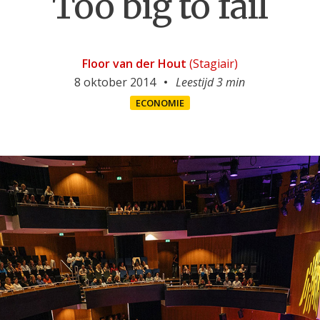
Too big to fail
Floor van der Hout
(Stagiair)
8 oktober 2014
Leestijd 3 min
ECONOMIE