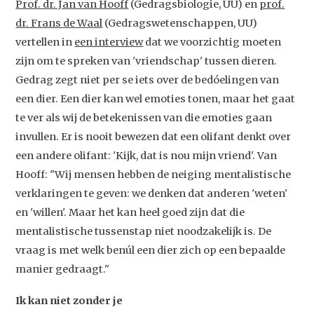
Prof. dr. Jan van Hooff
(Gedragsbiologie, UU) en
prof.
dr. Frans de Waal
(Gedragswetenschappen, UU)
vertellen in
een interview
dat we voorzichtig moeten
zijn om te spreken van 'vriendschap' tussen dieren.
Gedrag zegt niet per se iets over de bedóelingen van
een dier. Een dier kan wel emoties tonen, maar het gaat
te ver als wij de betekenissen van die emoties gaan
invullen. Er is nooit bewezen dat een olifant denkt over
een andere olifant: 'Kijk, dat is nou mijn vriend'. Van
Hooff: "Wij mensen hebben de neiging mentalistische
verklaringen te geven: we denken dat anderen 'weten'
en 'willen'. Maar het kan heel goed zijn dat die
mentalistische tussenstap niet noodzakelijk is. De
vraag is met welk benúl een dier zich op een bepaalde
manier gedraagt."
Ik kan niet zonder je