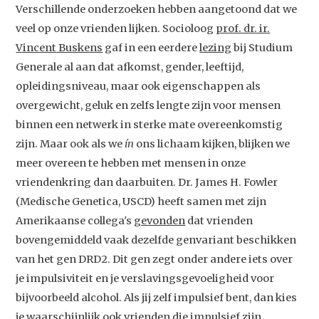
Verschillende onderzoeken hebben aangetoond dat we
veel op onze vrienden lijken. Socioloog
prof. dr. ir.
Vincent Buskens
gaf in een eerdere
lezing
bij Studium
Generale al aan dat afkomst, gender, leeftijd,
opleidingsniveau, maar ook eigenschappen als
overgewicht, geluk en zelfs lengte zijn voor mensen
binnen een netwerk in sterke mate overeenkomstig
zijn. Maar ook als we
ín
ons lichaam kijken, blijken we
meer overeen te hebben met mensen in onze
vriendenkring dan daarbuiten. Dr. James H. Fowler
(Medische Genetica, USCD) heeft samen met zijn
Amerikaanse collega's
gevonden
dat vrienden
bovengemiddeld vaak dezelfde genvariant beschikken
van het gen DRD2. Dit gen zegt onder andere iets over
je impulsiviteit en je verslavingsgevoeligheid voor
bijvoorbeeld alcohol. Als jij zelf impulsief bent, dan kies
je waarschijnlijk ook vrienden die impulsief zijn.