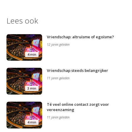
Lees ook
Vriendschap: altruïsme of egoïsme?
12 jaren geleden
4 min
Vriendschap steeds belangrijker
11 jaren geleden
3 min
Té veel online contact zorgt voor
vereenzaming
11 jaren geleden
4 min