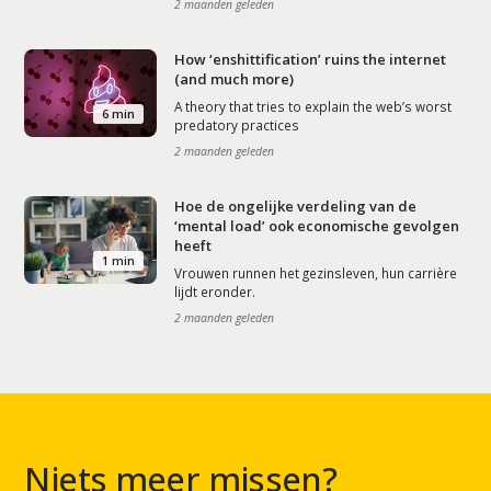
2 maanden geleden
How ‘enshittification’ ruins the internet
(and much more)
A theory that tries to explain the web’s worst
6 min
predatory practices
2 maanden geleden
Hoe de ongelijke verdeling van de
‘mental load’ ook economische gevolgen
heeft
1 min
Vrouwen runnen het gezinsleven, hun carrière
lijdt eronder.
2 maanden geleden
Niets meer missen?