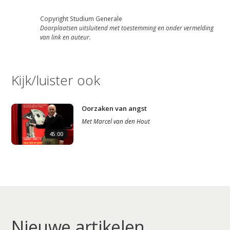
Copyright Studium Generale
Doorplaatsen uitsluitend met toestemming en onder vermelding
van link en auteur.
Kijk/luister ook
Studium Generale
Oorzaken van angst
Home
Met
Marcel van den Hout
45:00
Agenda
Video
Podcast
Artikelen
Contact
Nieuwe artikelen