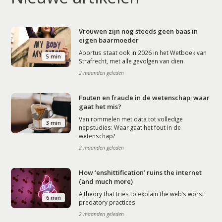
Vrouwen zijn nog steeds geen baas in
eigen baarmoeder
Abortus staat ook in 2026 in het Wetboek van
5 min
Strafrecht, met alle gevolgen van dien.
2 maanden geleden
Fouten en fraude in de wetenschap; waar
gaat het mis?
Van rommelen met data tot volledige
3 min
nepstudies: Waar gaat het fout in de
wetenschap?
2 maanden geleden
How ‘enshittification’ ruins the internet
(and much more)
A theory that tries to explain the web’s worst
6 min
predatory practices
2 maanden geleden