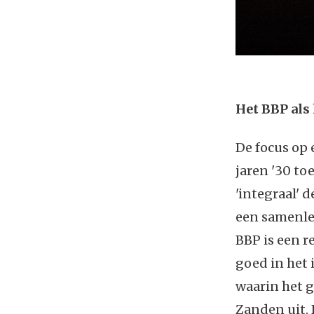
Het BBP als
De focus op 
jaren '30 to
'integraal' 
een samenlev
BBP is een r
goed in het 
waarin het g
Zanden uit. 