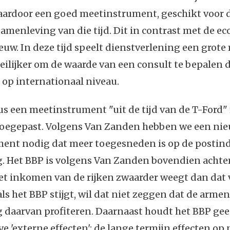
daardoor een goed meetinstrument, geschikt voor 
samenleving van die tijd. Dit in contrast met de e
euw. In deze tijd speelt dienstverlening een grote r
ilijker om de waarde van een consult te bepalen 
 op internationaal niveau.
us een meetinstrument "uit de tijd van de T-Ford
toegepast. Volgens Van Zanden hebben we een ni
ent nodig dat meer toegesneden is op de postind
. Het BBP is volgens Van Zanden bovendien achter
et inkomen van de rijken zwaarder weegt dan dat 
ls het BBP stijgt, wil dat niet zeggen dat de armen
 daarvan profiteren. Daarnaast houdt het BBP ge
e 'externe effecten': de lange termijn effecten op