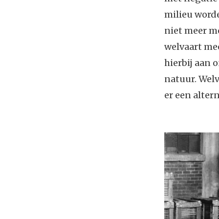
milieu word
niet meer mo
welvaart me
hierbij aan o
natuur. Welv
er een alter