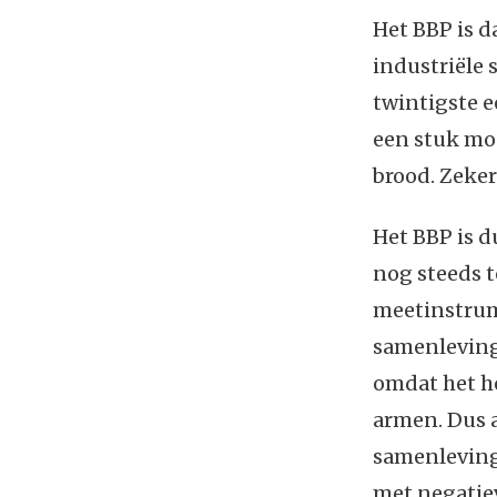
Het BBP is 
industriële 
twintigste e
een stuk moe
brood. Zeker
Het BBP is d
nog steeds 
meetinstrum
samenleving
omdat het h
armen. Dus a
samenleving
met negatiev