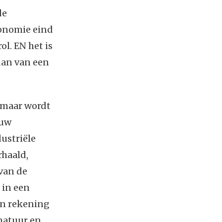
de
conomie eind
ol. EN het is
dan van een
" maar wordt
euw
ustriële
haald,
van de
 in een
en rekening
 natuur en