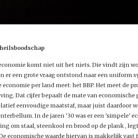
 heilsboodschap
economie komt niet uit het niets. Die vindt zijn wo
en er een grote vraag ontstond naar een uniform 
de economie per land meet: het BBP. Het meet de pr
ing. Dat cijfer bepaalt de mate van economische 
elatief eenvoudige maatstaf, maar juist daardoor w
interbellum. In de jaren '30 was er een 'simpele' 
ing om staal, steenkool en brood op de plank , leg
De economische waarde hiervan is makkelijk vast te