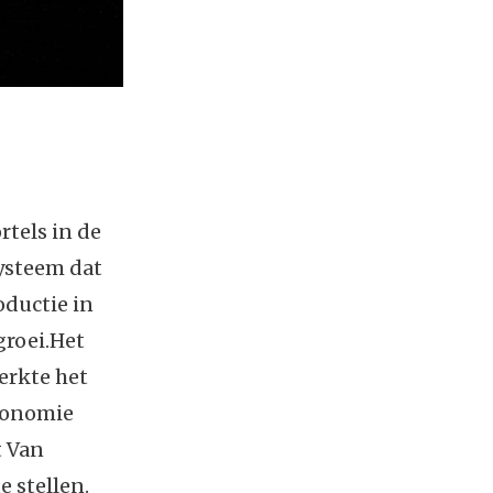
rtels in de
systeem dat
oductie in
groei.Het
erkte het
economie
t Van
 stellen.