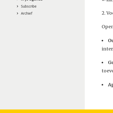
Subscribe
Vo
Archief
Open
Ou
inter
Go
toev
Ap