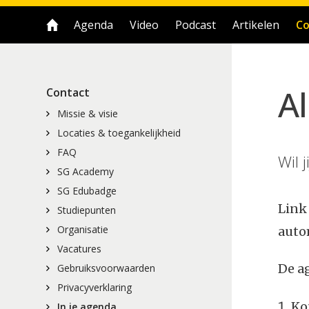
Agenda
Video
Podcast
Artikelen
Co
Al
Contact
Missie & visie
Locaties & toegankelijkheid
FAQ
Wil 
SG Academy
SG Edubadge
Link
Studiepunten
Organisatie
auto
Vacatures
De a
Gebruiksvoorwaarden
Privacyverklaring
Ko
In je agenda