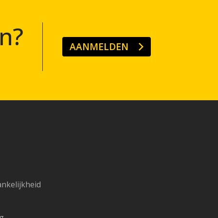
n?
AANMELDEN
ankelijkheid
ng