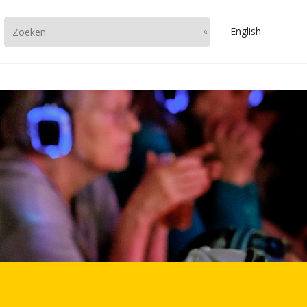
En
glish