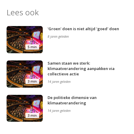
Lees ook
'Groen' doen is niet altijd 'goed' doen
8 jaren geleden
5 min
Samen staan we sterk:
klimaatverandering aanpakken via
collectieve actie
3 min
14 jaren geleden
De politieke dimensie van
klimaatverandering
14 jaren geleden
3 min