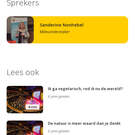
Sprekers
Sanderine Nonhebel
Milieuonderzoeker
Lees ook
Ik ga vegetarisch, red ik nu de wereld?
8 jaren geleden
4 min
Studium Generale
De natuur is meer waard dan je denkt
Home
6 jaren geleden