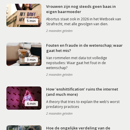
Vrouwen zijn nog steeds geen baas in
eigen baarmoeder
Abortus staat ook in 2026 in het Wetboek van
5 min
Strafrecht, met alle gevolgen van dien.
2 maanden geleden
Fouten en fraude in de wetenschap; waar
gaat het mis?
Van rommelen met data tot volledige
3 min
nepstudies: Waar gaat het fout in de
wetenschap?
2 maanden geleden
How ‘enshittification’ ruins the internet
(and much more)
A theory that tries to explain the web’s worst
6 min
predatory practices
2 maanden geleden
Hoe de ongelijke verdeling van de