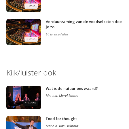
Agenda
3 min
Video
Verduurzaming van de voedselketen doe
je zo
Podcast
10 jaren geleden
Artikelen
3 min
Contact
Kijk/luister ook
Wat is de natuur ons waard?
Met
o.a.
Merel Soons
1:36:28
Food for thought
Met
o.a.
Bas Eickhout