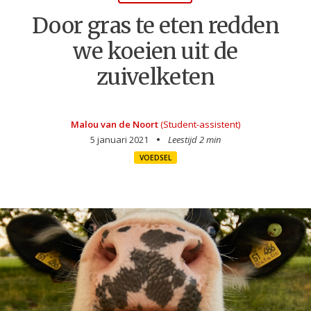
Door gras te eten redden
we koeien uit de
zuivelketen
Malou van de Noort
(Student-assistent)
5 januari 2021
Leestijd 2 min
VOEDSEL