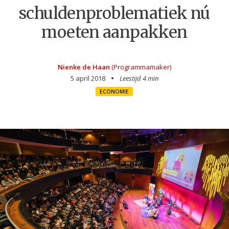
schuldenproblematiek nú
moeten aanpakken
Nienke de Haan
(Programmamaker)
5 april 2018
Leestijd 4 min
ECONOMIE