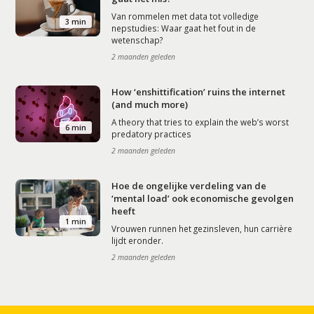
Van rommelen met data tot volledige
3 min
nepstudies: Waar gaat het fout in de
wetenschap?
2 maanden geleden
How ‘enshittification’ ruins the internet
(and much more)
A theory that tries to explain the web’s worst
6 min
predatory practices
2 maanden geleden
Hoe de ongelijke verdeling van de
‘mental load’ ook economische gevolgen
heeft
1 min
Vrouwen runnen het gezinsleven, hun carrière
lijdt eronder.
2 maanden geleden