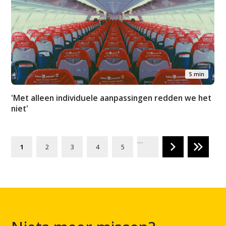
5 min
'Met alleen individuele aanpassingen redden we het
niet'
…
1
2
3
4
5