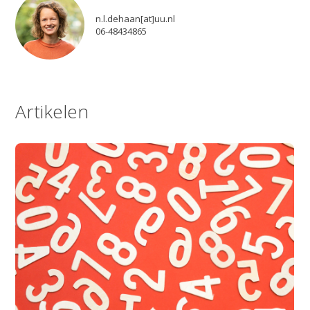
n.l.dehaan[at]uu.nl
06-48434865
Artikelen