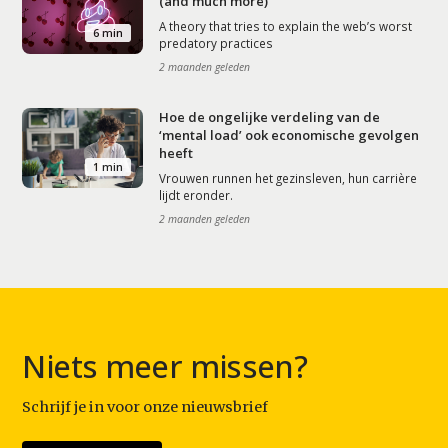
(and much more)
A theory that tries to explain the web’s worst
6 min
predatory practices
2 maanden geleden
Hoe de ongelijke verdeling van de
‘mental load’ ook economische gevolgen
heeft
1 min
Vrouwen runnen het gezinsleven, hun carrière
lijdt eronder.
2 maanden geleden
Niets meer missen?
Schrijf je in voor onze nieuwsbrief