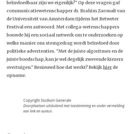
beïnvloedbaar zijn we eigenlijk?" Op deze vragen gaf
communicatiewetenschapper dr. Brahim Zarouali van
de Universiteit van Amsterdam tijdens het Betweter
Festival een antwoord. Met collega-wetenschappers
bouwde hij een sociaal netwerk om te onderzoeken op
welke manier ons stemgedrag wordt beïnvloed door
politieke advertenties. "Met de juiste algoritmes en de
juiste boodschap, kan je wel degelijk zwevende kiezers
Studium Generale
overtuigen." Benieuwd hoe dat werkt? Bekijk
hier
de
opname.
Home
Agenda
Copyright Studium Generale
Video
Doorplaatsen uitsluitend met toestemming en onder vermelding
van link en auteur.
Podcast
Artikelen