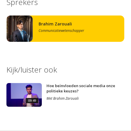
Sprekers
Contact
Brahim Zarouali
Communicatiewetenschapper
Kijk/luister ook
Hoe beïnvloeden sociale media onze
politieke keuzes?
Met
Brahim Zarouali
09:49