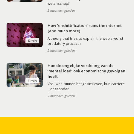
wetenschap?
2 maanden geleden
How ‘enshittification’ ruins the internet
(and much more)
A theory that tries to explain the web’s worst
6 min
predatory practices
2 maanden geleden
Hoe de ongelijke verdeling van de
‘mental load’ ook economische gevolgen
heeft
1 min
Vrouwen runnen het gezinsleven, hun carrière
lijdt eronder.
2 maanden geleden