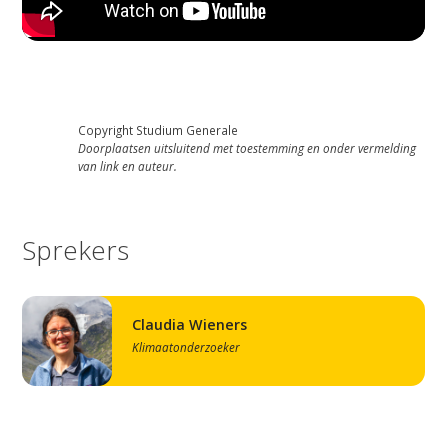
Studium Generale
Home
Copyright Studium Generale
Agenda
Doorplaatsen uitsluitend met toestemming en onder vermelding
van link en auteur.
Video
Podcast
Sprekers
Artikelen
Contact
Claudia Wieners
Klimaatonderzoeker