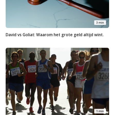
Artikelen
Contact
3 min
David vs Goliat: Waarom het grote geld altijd wint.
1 min