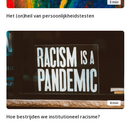
3 min
Het (on)heil van persoonlijkheidstesten
Studium Generale
Home
Agenda
Video
4 min
Podcast
Hoe bestrijden we institutioneel racisme?
Artikelen