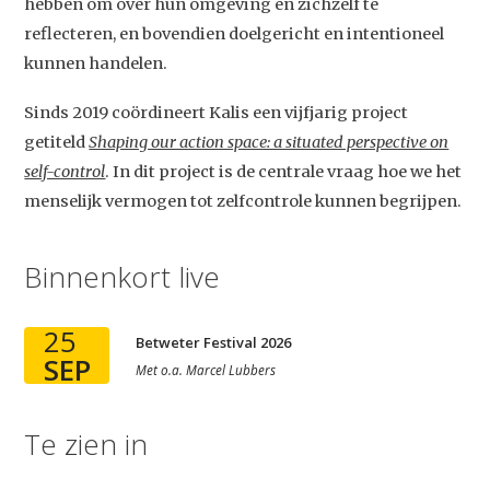
hebben om over hun omgeving en zichzelf te
reflecteren, en bovendien doelgericht en intentioneel
kunnen handelen.
Sinds 2019 coördineert Kalis een vijfjarig project
getiteld
Shaping our action space: a situated perspective on
self-control
. In dit project is de centrale vraag hoe we het
menselijk vermogen tot zelfcontrole kunnen begrijpen.
Studium Generale
Binnenkort live
Home
25
Betweter Festival 2026
Agenda
SEP
Met
o.a.
Marcel Lubbers
Video
Podcast
Te zien in
Artikelen