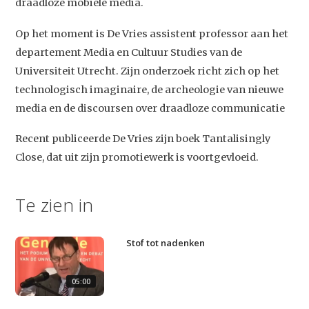
draadloze mobiele media.
Op het moment is De Vries assistent professor aan het
departement Media en Cultuur Studies van de
Universiteit Utrecht. Zijn onderzoek richt zich op het
technologisch imaginaire, de archeologie van nieuwe
media en de discoursen over draadloze communicatie
Studium Generale
Recent publiceerde De Vries zijn boek Tantalisingly
Home
Close, dat uit zijn promotiewerk is voortgevloeid.
Agenda
Te zien in
Video
Podcast
Stof tot nadenken
Artikelen
05:00
Contact