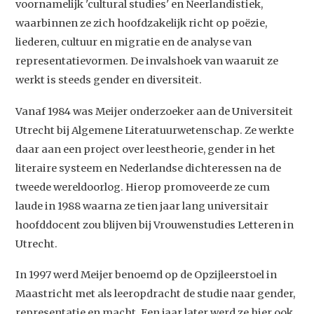
voornamelijk 'cultural studies' en Neerlandistiek,
waarbinnen ze zich hoofdzakelijk richt op poëzie,
liederen, cultuur en migratie en de analyse van
representatievormen. De invalshoek van waaruit ze
werkt is steeds gender en diversiteit.
Vanaf 1984 was Meijer onderzoeker aan de Universiteit
Utrecht bij Algemene Literatuurwetenschap. Ze werkte
daar aan een project over leestheorie, gender in het
literaire systeem en Nederlandse dichteressen na de
tweede wereldoorlog. Hierop promoveerde ze cum
laude in 1988 waarna ze tien jaar lang universitair
Studium Generale
hoofddocent zou blijven bij Vrouwenstudies Letteren in
Utrecht.
Home
In 1997 werd Meijer benoemd op de Opzijleerstoel in
Agenda
Maastricht met als leeropdracht de studie naar gender,
representatie en macht. Een jaar later werd ze hier ook