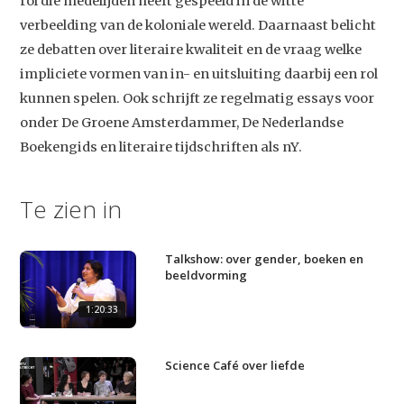
rol die medelijden heeft gespeeld in de witte
verbeelding van de koloniale wereld. Daarnaast belicht
ze debatten over literaire kwaliteit en de vraag welke
impliciete vormen van in- en uitsluiting daarbij een rol
kunnen spelen. Ook schrijft ze regelmatig essays voor
onder De Groene Amsterdammer, De Nederlandse
Studium Generale
Boekengids en literaire tijdschriften als nY.
Home
Te zien in
Agenda
Video
Talkshow: over gender, boeken en
beeldvorming
Podcast
Artikelen
1:20:33
Contact
Science Café over liefde