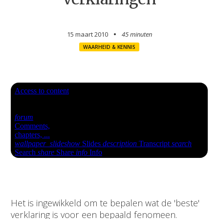
15 maart 2010
45 minuten
WAARHEID & KENNIS
Het is ingewikkeld om te bepalen wat de 'beste'
verklaring is voor een bepaald fenomeen.