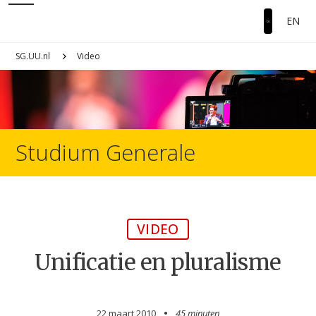
EN
SG.UU.nl
Video
Studium Generale
VIDEO
Unificatie en pluralisme
22 maart 2010
45 minuten