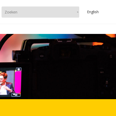
En
glish