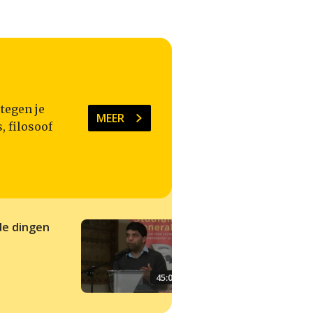
tegen je
MEER
, filosoof
de dingen
Kapitalisme als
onbegrepen ideaal
45:00