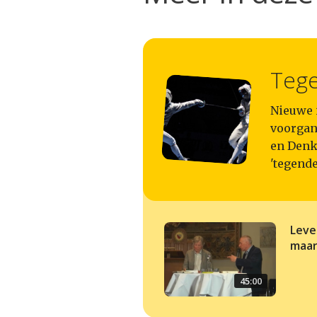
Teg
Nieuwe i
voorgang
en Denk
'tegende
Leve
maar
45:00