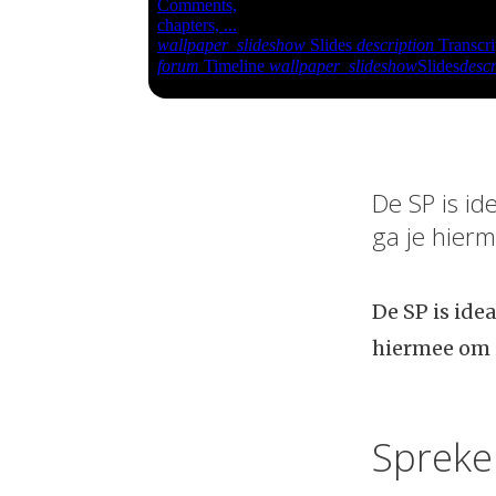
De SP is id
ga je hierm
De SP is idea
hiermee om i
Spreke