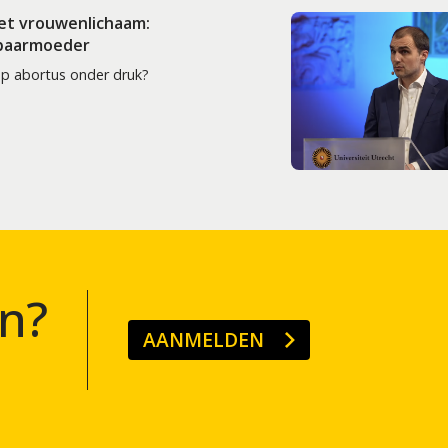
het vrouwenlichaam:
 baarmoeder
op abortus onder druk?
n?
AANMELDEN