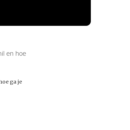
hil en hoe
hoe ga je