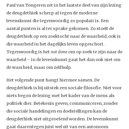
Agenda
Paul van Tongeren zet in het laatste deel van zijn lezing
Video
de deugdethiek scherp af tegen de moderne
Podcast
levenskunst die tegenwoordig zo populair is. Een
aantal punten is al ter sprake gekomen. Zo stoelt de
Artikelen
deugdethiek op een zoektocht naar de waarheid, ook is
Contact
die waarheid in het dagelijks leven opgeschort.
Tegenwoordig is het
not done
om op zoek te zijn naar de
waarheid – in de levenskunst gaat het dan ook niet om
de waarheid, maar om zelfhulp.
Het volgende punt hangt hiermee samen. De
deugdethiek is bij uitstek een sociale filosofie. Niet voor
niets begon de lezing met het kader van de mens als
politiek dier. Betekenis geven, communiceren, zonder
die sociale handelingen en doelstellingen kan de
deugdethiek niet uitgeoefend worden. De levenskunst
gaat daarentegen juist wel uit van een autonoom