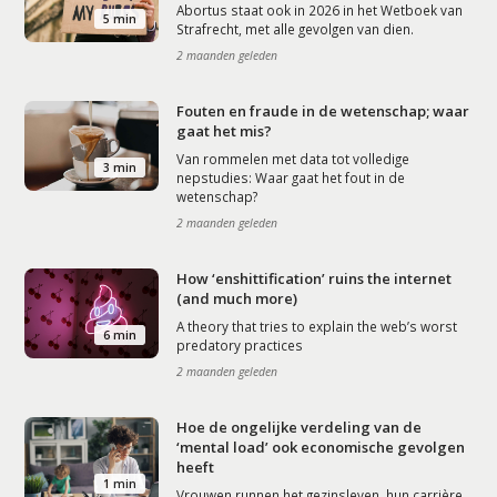
Abortus staat ook in 2026 in het Wetboek van
5 min
Strafrecht, met alle gevolgen van dien.
2 maanden geleden
Fouten en fraude in de wetenschap; waar
gaat het mis?
Van rommelen met data tot volledige
3 min
nepstudies: Waar gaat het fout in de
wetenschap?
2 maanden geleden
How ‘enshittification’ ruins the internet
(and much more)
A theory that tries to explain the web’s worst
6 min
predatory practices
2 maanden geleden
Hoe de ongelijke verdeling van de
‘mental load’ ook economische gevolgen
heeft
1 min
Vrouwen runnen het gezinsleven, hun carrière