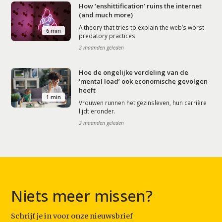
How ‘enshittification’ ruins the internet
(and much more)
A theory that tries to explain the web’s worst
6 min
predatory practices
2 maanden geleden
Hoe de ongelijke verdeling van de
‘mental load’ ook economische gevolgen
heeft
1 min
Vrouwen runnen het gezinsleven, hun carrière
lijdt eronder.
2 maanden geleden
Niets meer missen?
Schrijf je in voor onze nieuwsbrief