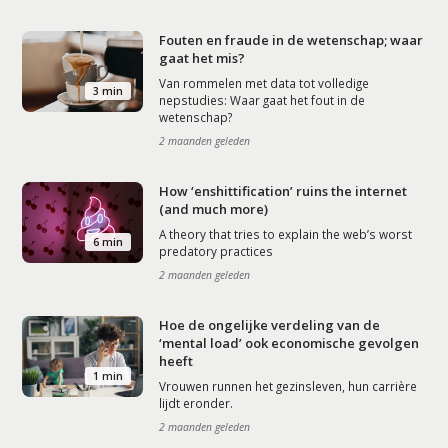
Fouten en fraude in de wetenschap; waar
gaat het mis?
Van rommelen met data tot volledige
3 min
nepstudies: Waar gaat het fout in de
wetenschap?
2 maanden geleden
How ‘enshittification’ ruins the internet
(and much more)
A theory that tries to explain the web’s worst
6 min
predatory practices
2 maanden geleden
Hoe de ongelijke verdeling van de
‘mental load’ ook economische gevolgen
heeft
1 min
Vrouwen runnen het gezinsleven, hun carrière
lijdt eronder.
2 maanden geleden