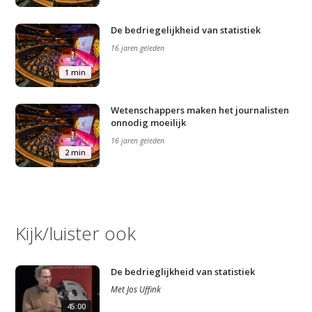
Video
Podcast
De bedriegelijkheid van statistiek
16 jaren geleden
Artikelen
1 min
Contact
Wetenschappers maken het journalisten
onnodig moeilijk
16 jaren geleden
2 min
Kijk/luister ook
De bedrieglijkheid van statistiek
Met
Jos Uffink
45:00