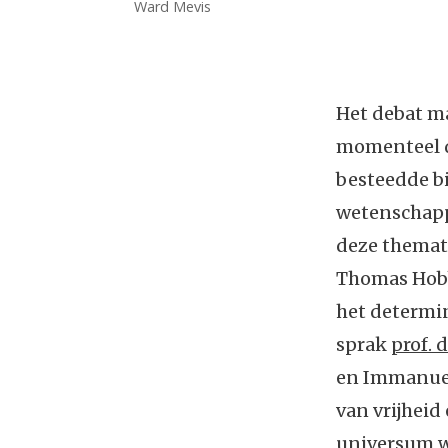
Ward Mevis
Het debat ma
momenteel d
besteedde bi
wetenschappe
deze themat
Thomas Hobbe
het determin
sprak
prof. d
en Immanuel
van vrijheid
universum wa