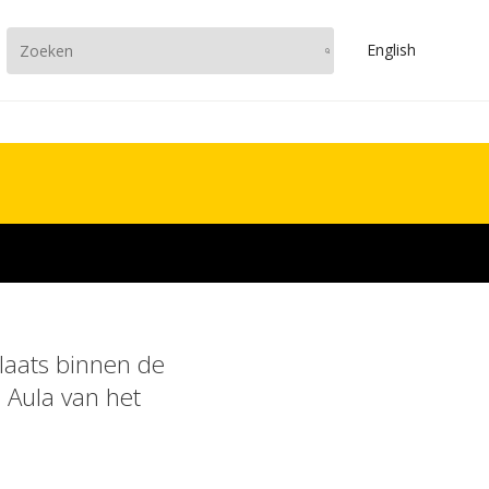
En
glish
plaats binnen de
 Aula van het