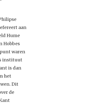
Philipse
refereert aan
eeld Hume
an Hobbes
t punt waren
s instituut
ant is dan
m het
uwen. Dit
over de
 Kant