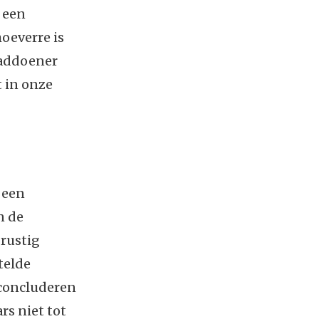
 een
oeverre is
aaddoener
t in onze
 een
n de
 rustig
telde
 concluderen
rs niet tot