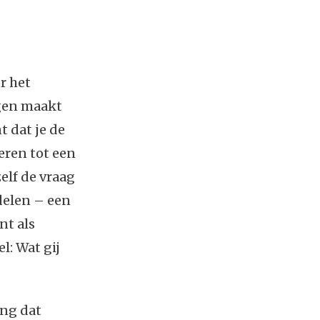
r het
egen maakt
t dat je de
ren tot een
elf de vraag
delen – een
nt als
l: Wat gij
ing dat