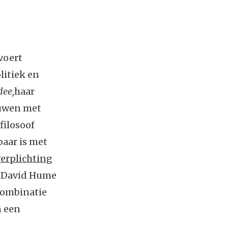
voert
litiek en
dee,
haar
euwen met
filosoof
baar is met
verplichting
s David Hume
combinatie
n een