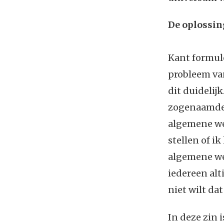
De oplossin
Kant formule
probleem va
dit duidelij
zogenaamde 
algemene wet
stellen of i
algemene wet
iedereen alt
niet wilt da
In deze zin 