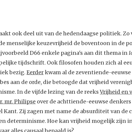
akt ook deel uit van de hedendaagse politiek. Zo 
e menselijke keuzevrijheid de boventoon in de po
jvoorbeeld D66 enkele pagina's aan dit thema in
I
lijke tijdschrift. Ook filosofen houden zich al e
iek bezig.
Eerder
kwam al de zeventiende-eeuwse 
s aan de orde, die betoogde dat vrijheid verenig
isme. In de vijfde lezing van de reeks
Vrijheid en 
r. mr. Philipse
over de achttiende-eeuwse denker
 Kant. Zij zagen met name de absurditeit van de 
 en determinisme. Hoe kan vrijheid mogelijk zijn i
ar alles causaal bepaald is?