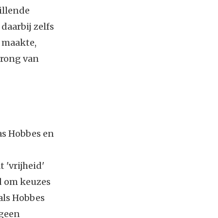
illende
daarbij zelfs
r maakte,
prong van
mas Hobbes en
 'vrijheid'
id om keuzes
oals Hobbes
 geen