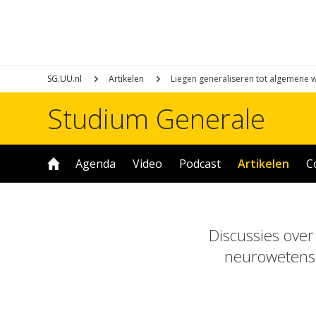
SG.UU.nl
Artikelen
Liegen generaliseren tot algemene 
Studium Generale
Agenda
Video
Podcast
Artikelen
C
Discussies over
neurowetensc