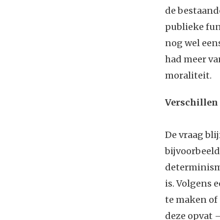
de bestaand
publieke fun
nog wel eens
had meer van
moraliteit.
Verschille
De vraag bli
bijvoorbeel
determinisme
is. Volgens 
te maken of 
deze opvat –