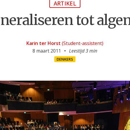
ARTIKEL
neraliseren tot alg
Karin ter Horst
(Student-assistent)
8 maart 2011
Leestijd 3 min
DENKERS