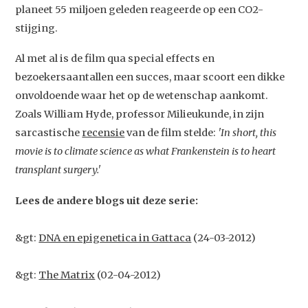
planeet 55 miljoen geleden reageerde op een CO2-
Video
stijging.
Podcast
Al met al is de film qua special effects en
Artikelen
bezoekersaantallen een succes, maar scoort een dikke
Contact
onvoldoende waar het op de wetenschap aankomt.
Zoals William Hyde, professor Milieukunde, in zijn
sarcastische
recensie
van de film stelde:
'In short, this
movie is to climate science as what Frankenstein is to heart
transplant surgery.'
Lees de andere blogs uit deze serie:
&gt:
DNA en epigenetica in Gattaca
(24-03-2012)
&gt:
The Matrix
(02-04-2012)