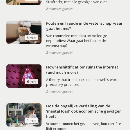
Strafrecht, met alle gevolgen van dien.
2 maanden geleden
Fouten en fraude in de wetenschap; waar
gaat het mis?
Van rommelen met data tot volledige
3 min
nepstudies: Waar gaat het fout in de
wetenschap?
2 maanden geleden
How ‘enshittification’ ruins the internet
(and much more)
A theory that tries to explain the web’s worst
6 min
predatory practices
2 maanden geleden
Hoe de ongelijke verdeling van de
‘mental load’ ook economische gevolgen
heeft
1 min
Vrouwen runnen het gezinsleven, hun carrière
lijdt eronder.