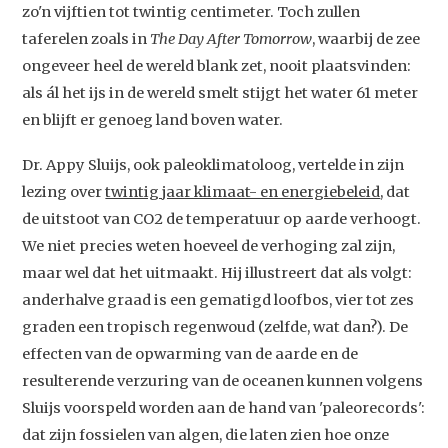
zo'n vijftien tot twintig centimeter. Toch zullen
taferelen zoals in
The Day After Tomorrow
, waarbij de zee
ongeveer heel de wereld blank zet, nooit plaatsvinden:
als ál het ijs in de wereld smelt stijgt het water 61 meter
en blijft er genoeg land boven water.
Dr. Appy Sluijs, ook paleoklimatoloog, vertelde in zijn
lezing over
twintig jaar klimaat- en energiebeleid
, dat
de uitstoot van CO2 de temperatuur op aarde verhoogt.
We niet precies weten hoeveel de verhoging zal zijn,
maar wel dat het uitmaakt. Hij illustreert dat als volgt:
anderhalve graad is een gematigd loofbos, vier tot zes
graden een tropisch regenwoud (zelfde, wat dan?). De
Studium Generale
effecten van de opwarming van de aarde en de
resulterende verzuring van de oceanen kunnen volgens
Home
Sluijs voorspeld worden aan de hand van 'paleorecords':
Agenda
dat zijn fossielen van algen, die laten zien hoe onze