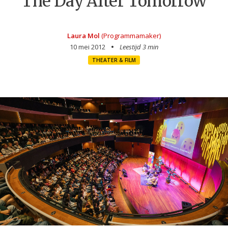
The Day After Tomorrow
Laura Mol
(Programmamaker)
10 mei 2012
Leestijd 3 min
THEATER & FILM