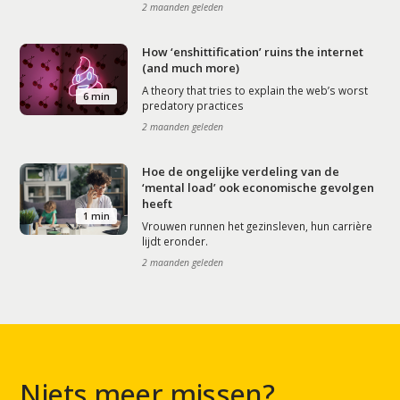
2 maanden geleden
How ‘enshittification’ ruins the internet
(and much more)
A theory that tries to explain the web’s worst
6 min
predatory practices
2 maanden geleden
Hoe de ongelijke verdeling van de
‘mental load’ ook economische gevolgen
heeft
1 min
Vrouwen runnen het gezinsleven, hun carrière
lijdt eronder.
2 maanden geleden
Niets meer missen?