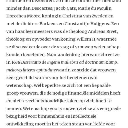
stuurden en bezochten. Zo had ze contact met niemand
minder dan Descartes, Jacob Cats, Marie du Moulin,
Studium Generale
Dorothea Moore, koningin Christina van Zweden en
met de dichters Barlaeus en Constantijn Huijgens. Een
Home
van haar leermeesters was de theoloog Andreas Rivet,
Agenda
theoloog en opvoeder van koning Willem II, waarmee
Video
ze discussieerde over de vraag of vrouwen wetenschap
konden beoefenen. Naar aanleiding hiervan schreef ze
Podcast
in 1638
Dissertatio de ingenii muliebris ad doctrinam &amp:
Artikelen
meliores litteras aptitudine
waarin ze stelde dat vrouwen
Contact
zeer geschikt waren voor het beoefenen van
wetenschap. Wel beperkte ze zich tot een bepaalde
groep vrouwen, die de nodige financiële middelen heeft
en niet te veel huishoudelijke taken op zich hoeft te
nemen. Wetenschap voor vrouwen ziet ze als een goede
bezigheid voor binnenshuis en intellectuele
ontwikkeling moet in het teken staan van liefde voor