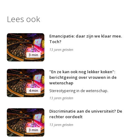
Lees ook
Emancipatie: daar zijn we klaar mee.
Toch?
13 jaren geleden
3 min
"En ze kan ook nog lekker koken":
berichtgeving over vrouwen in de
wetenschap
Stereotypering in de wetenschap.
4 min
13 jaren geleden
Discriminatie aan de universiteit? De
rechter oordeelt
13 jaren geleden
3 min