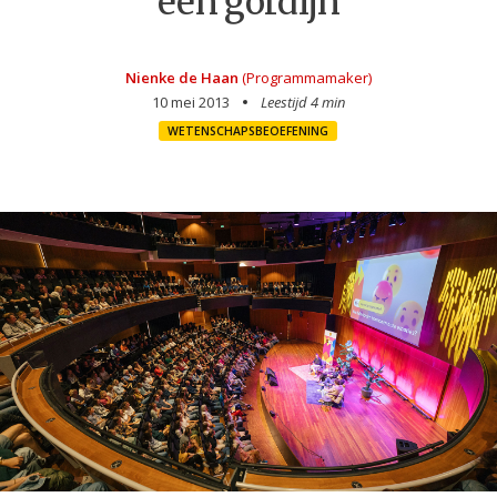
een gordijn
Nienke de Haan
(Programmamaker)
10 mei 2013
Leestijd 4 min
WETENSCHAPSBEOEFENING