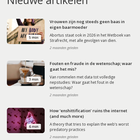
Nieuwe artikelen
Vrouwen zijn nog steeds geen baas in
eigen baarmoeder
Abortus staat ook in 2026 in het Wetboek van
5 min
Strafrecht, met alle gevolgen van dien.
2 maanden geleden
Fouten en fraude in de wetenschap; waar
gaat het mis?
Van rommelen met data tot volledige
3 min
nepstudies: Waar gaat het fout in de
wetenschap?
2 maanden geleden
How ‘enshittification’ ruins the internet
(and much more)
A theory that tries to explain the web’s worst
6 min
predatory practices
2 maanden geleden