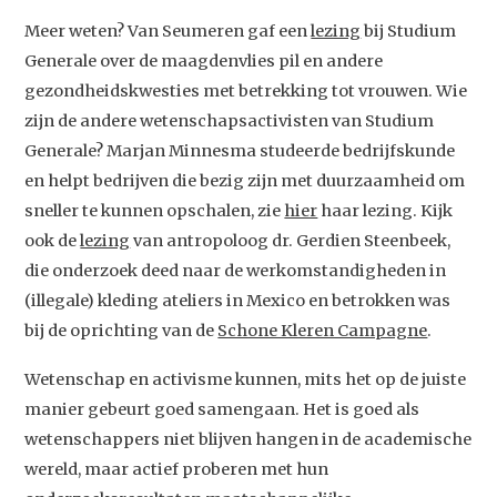
Meer weten? Van Seumeren gaf een
lezing
bij Studium
Generale over de maagdenvlies pil en andere
gezondheidskwesties met betrekking tot vrouwen. Wie
zijn de andere wetenschapsactivisten van Studium
Generale? Marjan Minnesma studeerde bedrijfskunde
en helpt bedrijven die bezig zijn met duurzaamheid om
Studium Generale
sneller te kunnen opschalen, zie
hier
haar lezing. Kijk
ook de
lezing
van antropoloog dr. Gerdien Steenbeek,
Home
die onderzoek deed naar de werkomstandigheden in
Agenda
(illegale) kleding ateliers in Mexico en betrokken was
bij de oprichting van de
Schone Kleren Campagne
.
Video
Wetenschap en activisme kunnen, mits het op de juiste
Podcast
manier gebeurt goed samengaan. Het is goed als
Artikelen
wetenschappers niet blijven hangen in de academische
Contact
wereld, maar actief proberen met hun