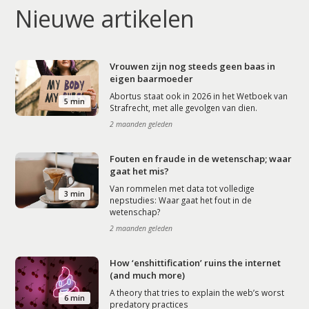
Nieuwe artikelen
Vrouwen zijn nog steeds geen baas in
eigen baarmoeder
Abortus staat ook in 2026 in het Wetboek van
5 min
Strafrecht, met alle gevolgen van dien.
2 maanden geleden
Fouten en fraude in de wetenschap; waar
gaat het mis?
Van rommelen met data tot volledige
3 min
nepstudies: Waar gaat het fout in de
wetenschap?
2 maanden geleden
How ‘enshittification’ ruins the internet
(and much more)
A theory that tries to explain the web’s worst
6 min
predatory practices