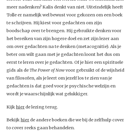
meer nadenken? Kalis denkt van niet. Uiteindelijk heeft
Tolle er namelijk wel bewust voor gekozen om een boek
te schrijven. Hij kiest voor gedachten om zijn
boodschap over te brengen. Hij gebruikte denken voor
het bereiken van zijn hogere doel en zet zijn lezer aan
om over gedachten na te denken (metacognitie). Als je
beter om wilt gaan met je gedachten loont het dus om
eerst te leren over je gedachten. Of je hier een spirituele
gids als de
The Power of Now
voor gebruikt of de wijsheid
Studium Generale
van filosofen, als je leert om jezelf los te zien van je
Home
gedachten is dat goed voor je psychische welzijn en
wordt je waarschijnlijk wat gelukkiger.
Agenda
Video
Kijk
hier
de lezing terug.
Podcast
Bekijk
hier
de andere boeken die we bij de zelfhulp cover
to cover reeks gaan behandelen.