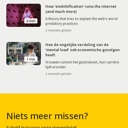
How ‘enshittification’ ruins the internet
(and much more)
A theory that tries to explain the web’s worst
6 min
predatory practices
2 maanden geleden
Hoe de ongelijke verdeling van de
‘mental load’ ook economische gevolgen
heeft
1 min
Vrouwen runnen het gezinsleven, hun carrière
lijdt eronder.
2 maanden geleden
Niets meer missen?
Schrijf je in voor onze nieuwsbrief