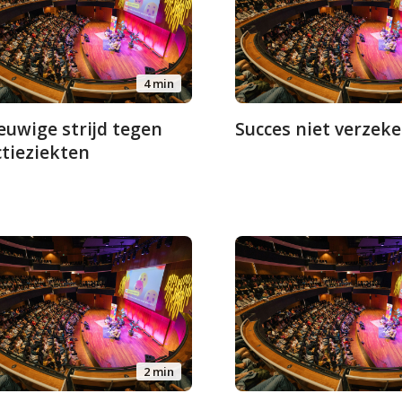
4 min
euwige strijd tegen
Succes niet verzek
ctieziekten
2 min