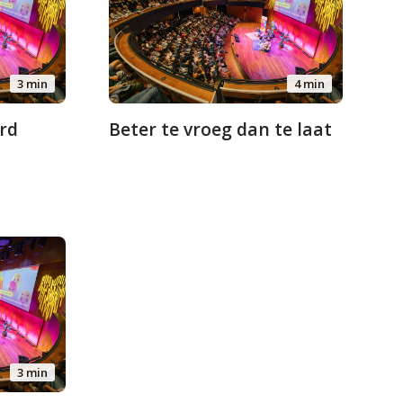
3 min
4 min
erd
Beter te vroeg dan te laat
3 min