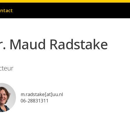
ntact
dr.
Maud Radstake
cteur
m.radstake[at]uu.nl
06-28831311