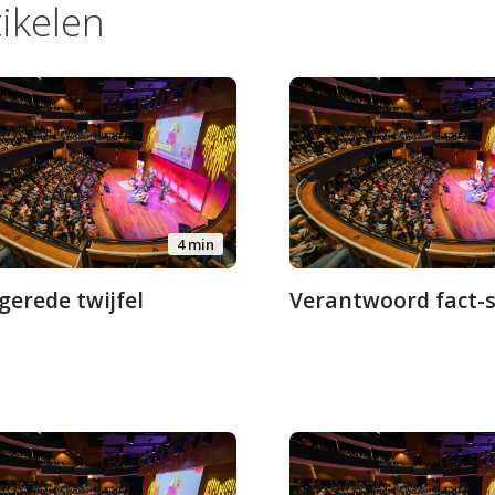
tikelen
4 min
gerede twijfel
Verantwoord fact-