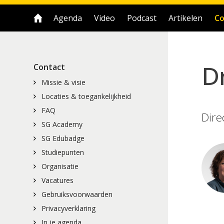
Agenda
Video
Podcast
Artikelen
Co
Contact
Missie & visie
Locaties & toegankelijkheid
FAQ
Dire
SG Academy
SG Edubadge
Studiepunten
Organisatie
Vacatures
Gebruiksvoorwaarden
Privacyverklaring
In je agenda