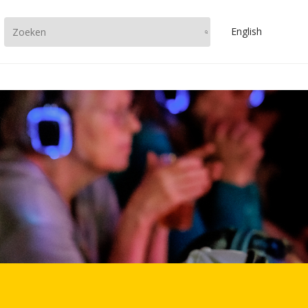
En
glish