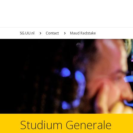
SG.UU.nl
Contact
Maud Radstake
Studium Generale