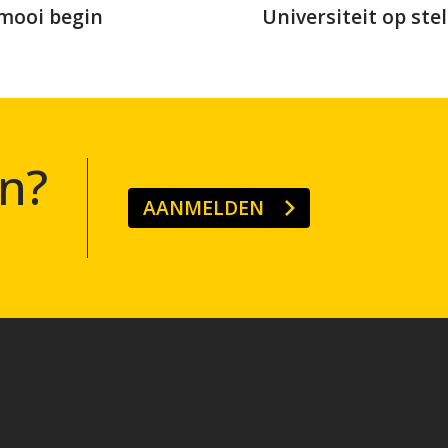
mooi begin
Universiteit op ste
n?
AANMELDEN