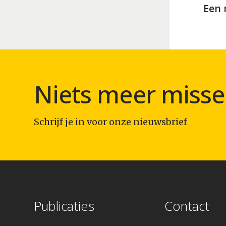
Een 
Niets meer misse
Schrijf je in voor onze nieuwsbrief
Publicaties
Contact