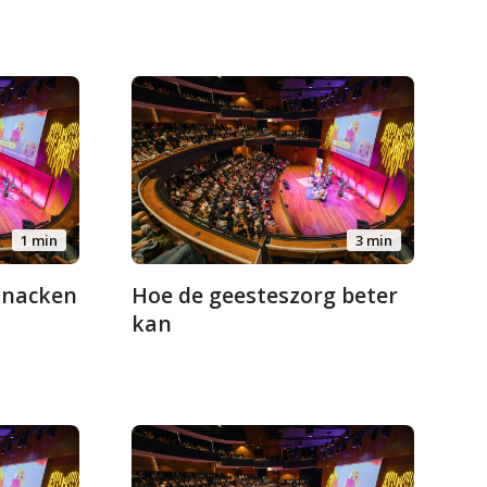
1 min
3 min
snacken
Hoe de geesteszorg beter
kan