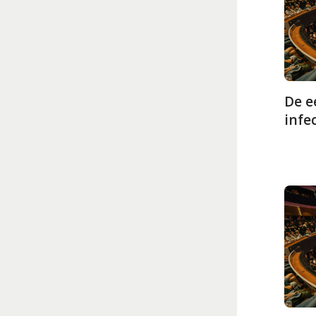
De e
infe