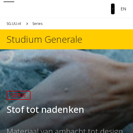
EN
SG.UU.nl
Series
Studium Generale
SERIE
Stof tot nadenken
Materiaal van ambacht tot design