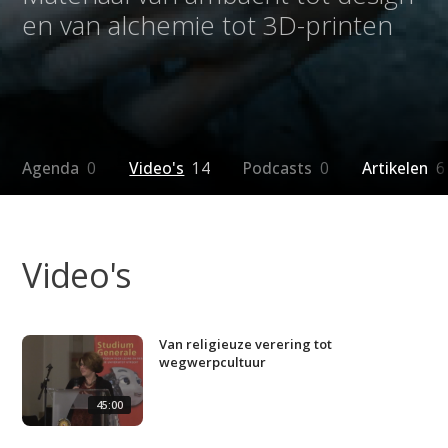
en van alchemie tot 3D-printen
Agenda
0
Video's
14
Podcasts
0
Artikelen
6
Video's
Van religieuze verering tot
wegwerpcultuur
45:00