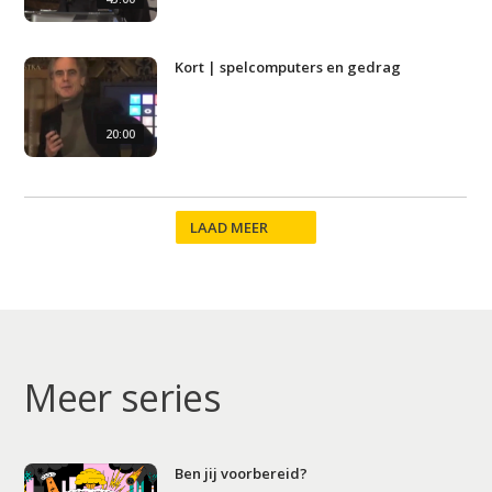
Home
Kort | spelcomputers en gedrag
Agenda
Video
20:00
Podcast
Artikelen
LAAD MEER
Contact
Meer series
Ben jij voorbereid?