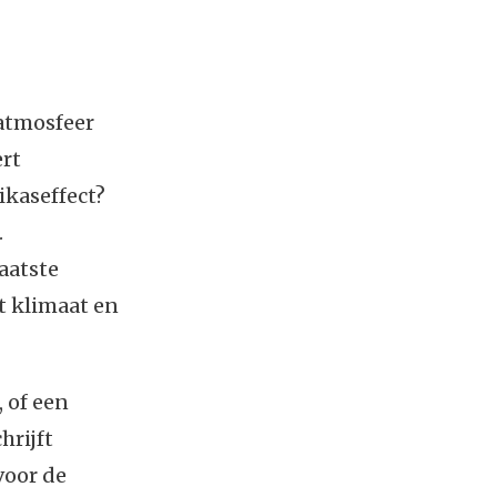
 atmosfeer
ert
ikaseffect?
.
laatste
t klimaat en
 of een
hrijft
voor de