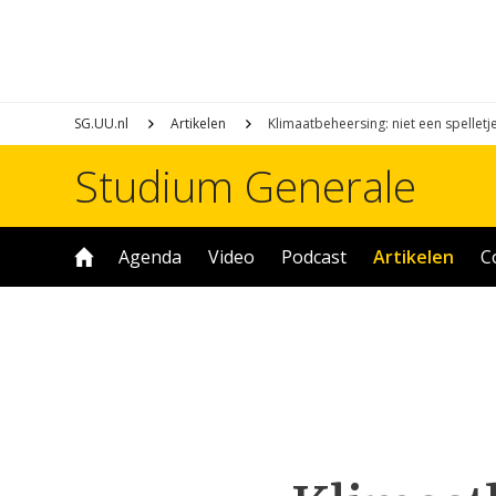
SG.UU.nl
Artikelen
Klimaatbeheersing: niet een spelletj
Studium Generale
Agenda
Video
Podcast
Artikelen
C