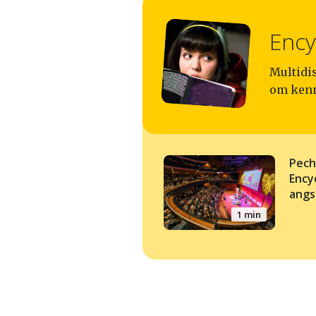
Ency
Multidis
om kenn
Pech
Ency
angs
1 min