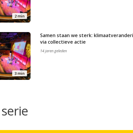
2 min
Samen staan we sterk: klimaatverander
via collectieve actie
14 jaren geleden
3 min
serie