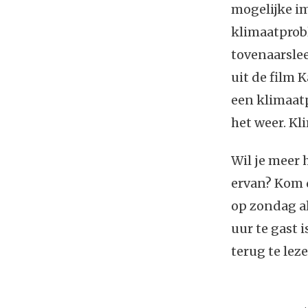
mogelijke im
klimaatprobl
tovenaarslee
uit de film 
een klimaatp
het weer. Kl
Wil je meer
ervan? Kom 
op zondag al
uur te gast i
terug te leze