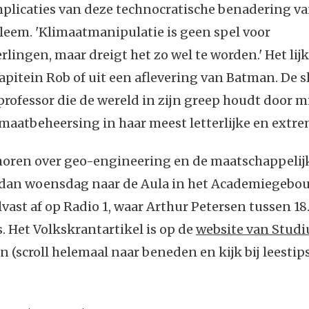
plicaties van deze technocratische benadering va
eem. 'Klimaatmanipulatie is geen spel voor
rlingen, maar dreigt het zo wel te worden.' Het lij
Kapitein Rob of uit een aflevering van Batman. De s
rofessor die de wereld in zijn greep houdt door m
imaatbeheersing in haar meest letterlijke en extr
 horen over geo-engineering en de maatschappelij
dan woensdag naar de Aula in het Academiegebou
vast af op Radio 1, waar Arthur Petersen tussen 18.
s. Het Volkskrantartikel is op de
website van Stud
n (scroll helemaal naar beneden en kijk bij leestips