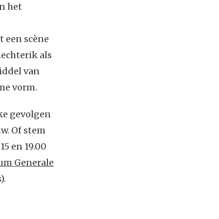
n het
kt een scène
lechterik als
iddel van
eme vorm.
ke gevolgen
w. Of stem
15 en 19.00
ium Generale
).