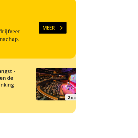
MEER
drijfveer
enschap.
angst -
Onzekere gevolgen
 en de
van
nking
klimaatverandering
kies niet meteen d
2 min
makkelijke oplossin