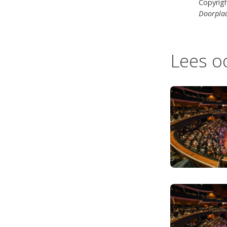
Copyrig
Doorplaa
Lees o