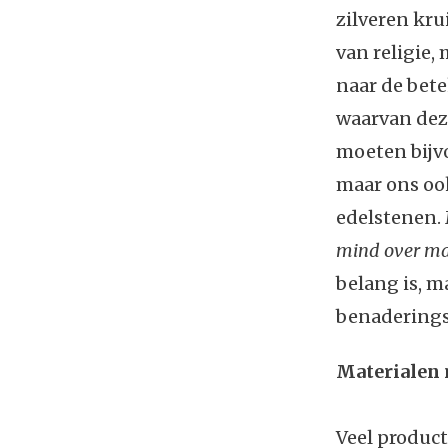
zilveren kru
van religie,
naar de bete
waarvan deze
moeten bijvo
maar ons oo
edelstenen. 
mind
over
ma
belang is, m
benaderings
Materialen 
Veel produc