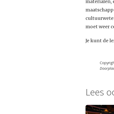
materialen, 
maatschappe
cultuurweten
moet weer c
Je kunt de l
Copyrig
Doorplaa
Lees o