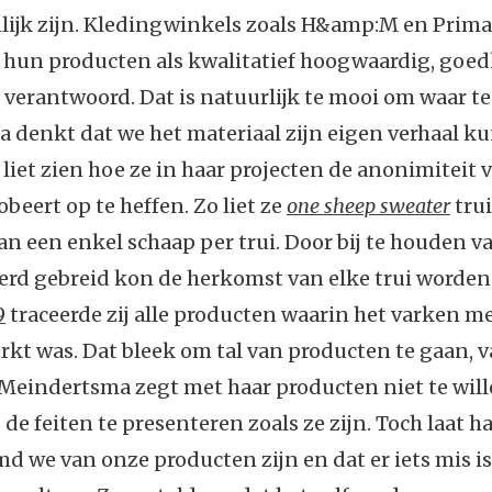
nlijk zijn. Kledingwinkels zoals H&amp:M en Prim
 hun producten als kwalitatief hoogwaardig, goe
h verantwoord. Dat is natuurlijk te mooi om waar te 
 denkt dat we het materiaal zijn eigen verhaal k
e liet zien hoe ze in haar projecten de anonimiteit 
obeert op te heffen. Zo liet ze
one sheep sweater
trui
an een enkel schaap per trui. Door bij te houden v
erd gebreid kon de herkomst van elke trui worden
9
traceerde zij alle producten waarin het varken 
kt was. Dat bleek om tal van producten te gaan, v
Meindertsma zegt met haar producten niet te will
 de feiten te presenteren zoals ze zijn. Toch laat h
d we van onze producten zijn en dat er iets mis i