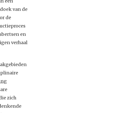
an een
edoek van de
or de
uctieproces
sbertsen en
eigen verhaal
 vakgebieden
plinaire
ing
bare
die zich
fdenkende