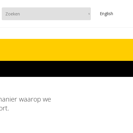
En
glish
e manier waarop we
ort.