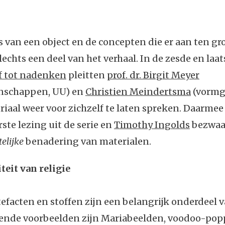
 van een object en de concepten die er aan ten g
lechts een deel van het verhaal. In de zesde en laat
f tot nadenken
pleitten
prof. dr. Birgit Meyer
enschappen, UU) en
Christien Meindertsma
(vormge
iaal weer voor zichzelf te laten spreken. Daarmee 
rste lezing uit de serie en
Timothy Ingolds
bezwaa
telijke
benadering van materialen.
teit van religie
tefacten en stoffen zijn een belangrijk onderdeel v
ekende voorbeelden zijn Mariabeelden, voodoo-po