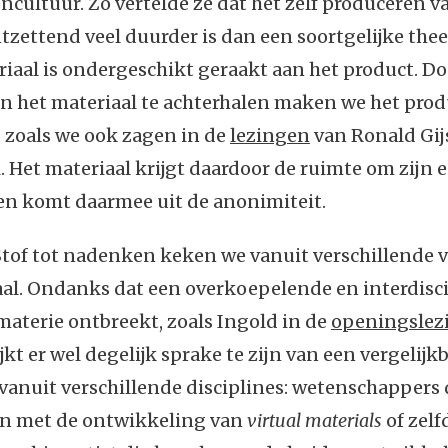
ultuur. Zo vertelde ze dat het zelf produceren v
zettend veel duurder is dan een soortgelijke the
aal is ondergeschikt geraakt aan het product. Do
n het materiaal te achterhalen maken we het prod
 zoals we ook zagen in de
lezingen
van Ronald Gij
. Het materiaal krijgt daardoor de ruimte om zijn 
 en komt daarmee uit de anonimiteit.
 Stof tot nadenken keken we vanuit verschillende
al. Ondanks dat een overkoepelende en interdisci
materie ontbreekt, zoals Ingold in de
openingslez
ijkt er wel degelijk sprake te zijn van een vergelijk
anuit verschillende disciplines: wetenschappers 
n met de ontwikkeling van
virtual materials
of zel