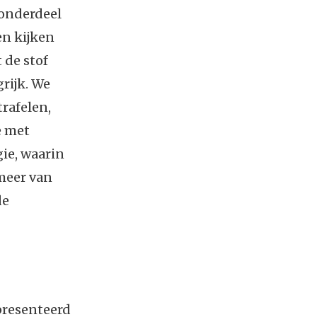
 onderdeel
en kijken
 de stof
rijk. We
rafelen,
e met
gie, waarin
 meer van
de
presenteerd