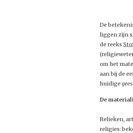
De betekenis
liggen zijn s
de reeks
Sto
(religiewet
om het mater
aan bij de ee
huidige
gees
De materiali
Relieken, ar
religies: b