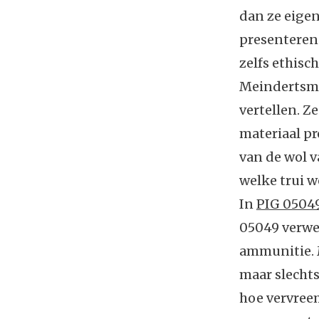
dan ze eige
presenteren
zelfs ethisc
Meindertsma
vertellen. Z
materiaal pr
van de wol v
welke trui w
In
PIG 0504
05049 verwer
ammunitie. 
maar slechts
hoe vervreem