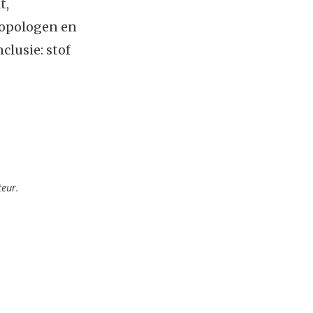
t,
ropologen en
lusie: stof
teur.