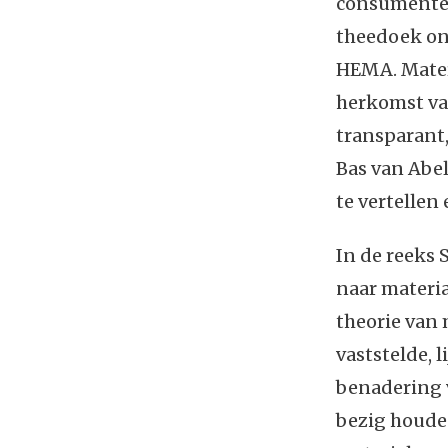
consumentenc
theedoek ont
HEMA. Materi
herkomst va
transparant,
Bas van Abel
te vertellen
In de reeks
naar materia
theorie van 
vaststelde, l
benadering v
bezig houde