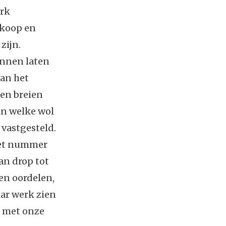
ark
dkoop en
zijn.
unnen laten
van het
en breien
an welke wol
 vastgesteld.
met nummer
an drop tot
en oordelen,
aar werk zien
s met onze