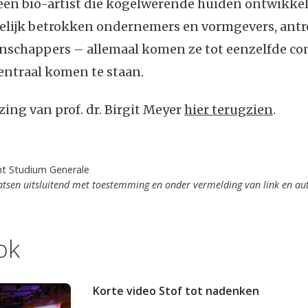
een bio-artist die kogelwerende huiden ontwikkel
lijk betrokken ondernemers en vormgevers, ant
schappers – allemaal komen ze tot eenzelfde conc
entraal komen te staan.
ezing van prof. dr. Birgit Meyer
hier terugzien
.
ht Studium Generale
tsen uitsluitend met toestemming en onder vermelding van link en au
ok
Korte video Stof tot nadenken