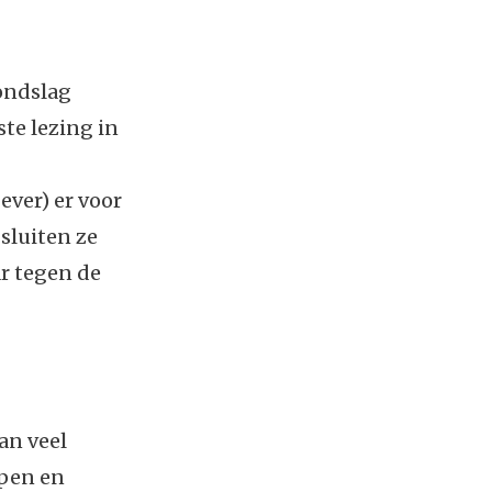
rondslag
ste lezing in
ver) er voor
sluiten ze
r tegen de
an veel
ppen en