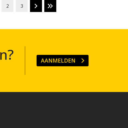
2
3
n?
AANMELDEN