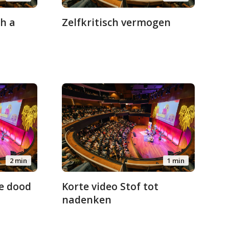
h a
Zelfkritisch vermogen
2 min
1 min
de dood
Korte video Stof tot
nadenken