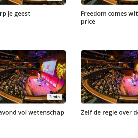
rp je geest
Freedom comes wit
price
3 min
avond vol wetenschap
Zelf de regie over 