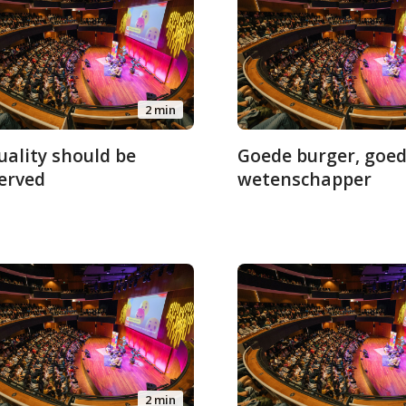
2 min
uality should be
Goede burger, goe
erved
wetenschapper
2 min