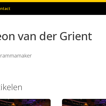
ntact
Leon van der Grient
grammamaker
tikelen