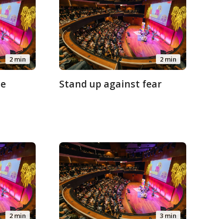
2 min
2 min
de
Stand up against fear
2 min
3 min