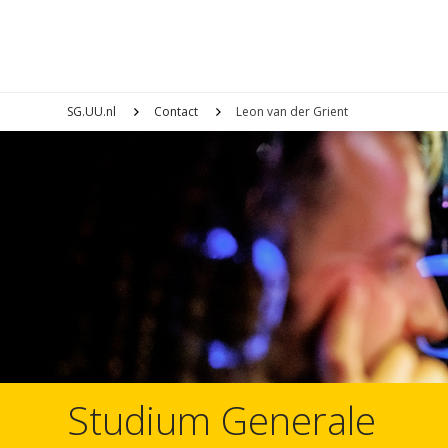
SG.UU.nl
Contact
Leon van der Grient
Studium Generale