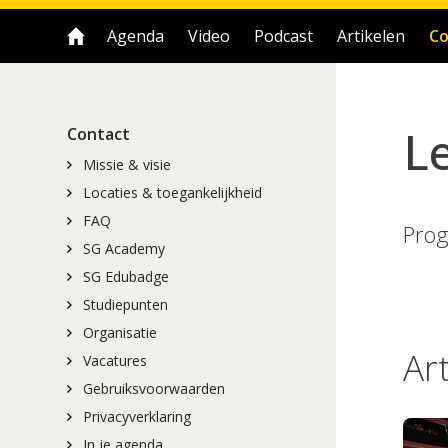
Agenda
Video
Podcast
Artikelen
Co
Contact
Missie & visie
Locaties & toegankelijkheid
FAQ
Pro
SG Academy
SG Edubadge
Studiepunten
Organisatie
Ar
Vacatures
Gebruiksvoorwaarden
Privacyverklaring
In je agenda