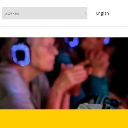
En
glish