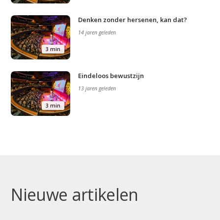
Agenda
Denken zonder hersenen, kan dat?
Video
14 jaren geleden
Podcast
3 min
Artikelen
Eindeloos bewustzijn
Contact
13 jaren geleden
3 min
Nieuwe artikelen