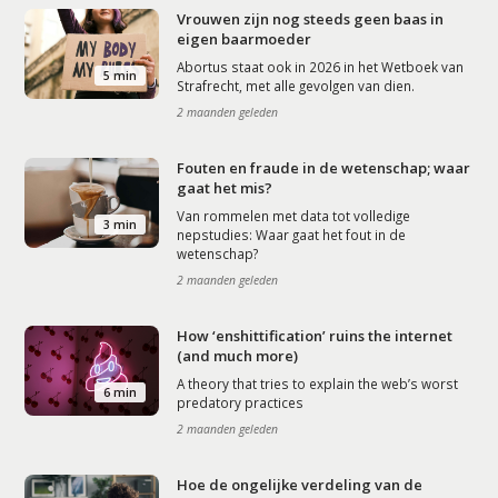
Vrouwen zijn nog steeds geen baas in
eigen baarmoeder
Abortus staat ook in 2026 in het Wetboek van
5 min
Strafrecht, met alle gevolgen van dien.
2 maanden geleden
Fouten en fraude in de wetenschap; waar
gaat het mis?
Van rommelen met data tot volledige
3 min
nepstudies: Waar gaat het fout in de
wetenschap?
2 maanden geleden
How ‘enshittification’ ruins the internet
(and much more)
A theory that tries to explain the web’s worst
6 min
predatory practices
2 maanden geleden
Hoe de ongelijke verdeling van de