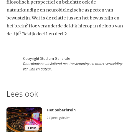
filosofisch perspectief en belichtte ook de
natuurkundige en neurobiologische aspecten van
bewustzijn. Wat is de relatie tussen het bewustzijn en
het brein? Hoe veranderde de kijk hierop in de loop van
de tijd? Bekijk
deel 1
en
deel 2
.
Copyright Studium Generale
Doorplaatsen uitsluitend met toestemming en onder vermelding
van link en auteur.
Lees ook
Het puberbrein
Studium Generale
14 jaren geleden
Home
1 min