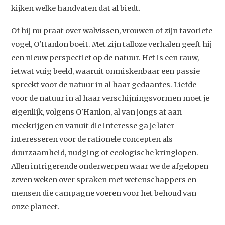
kijken welke handvaten dat al biedt.
Of hij nu praat over walvissen, vrouwen of zijn favoriete
vogel, O'Hanlon boeit. Met zijn talloze verhalen geeft hij
een nieuw perspectief op de natuur. Het is een rauw,
ietwat vuig beeld, waaruit onmiskenbaar een passie
spreekt voor de natuur in al haar gedaantes. Liefde
voor de natuur in al haar verschijningsvormen moet je
eigenlijk, volgens O'Hanlon, al van jongs af aan
meekrijgen en vanuit die interesse ga je later
Studium Generale
interesseren voor de rationele concepten als
duurzaamheid, nudging of ecologische kringlopen.
Home
Allen intrigerende onderwerpen waar we de afgelopen
zeven weken over spraken met wetenschappers en
Agenda
mensen die campagne voeren voor het behoud van
Video
onze planeet.
Podcast