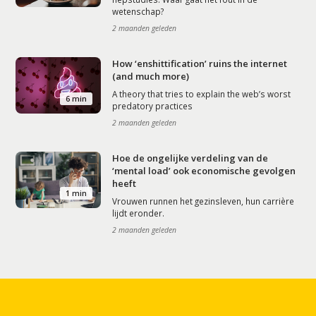
wetenschap?
2 maanden geleden
How ‘enshittification’ ruins the internet
(and much more)
A theory that tries to explain the web’s worst
6 min
predatory practices
2 maanden geleden
Hoe de ongelijke verdeling van de
‘mental load’ ook economische gevolgen
heeft
1 min
Vrouwen runnen het gezinsleven, hun carrière
lijdt eronder.
2 maanden geleden