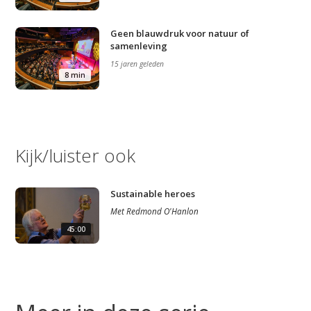
Geen blauwdruk voor natuur of
samenleving
15 jaren geleden
8 min
Kijk/luister ook
Sustainable heroes
Met
Redmond O'Hanlon
45:00