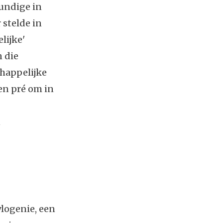
undige in
 stelde in
lijke'
 die
happelijke
en pré om in
n
ylogenie, een