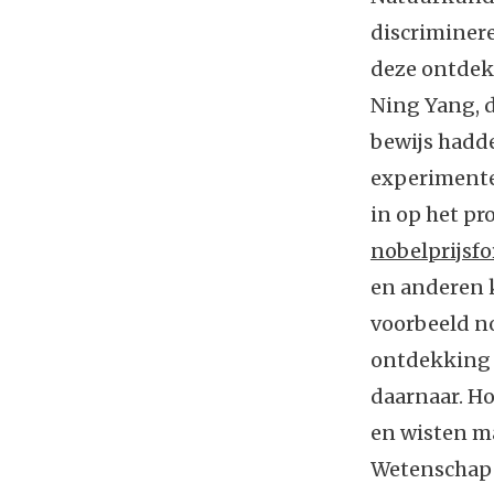
discriminere
deze ontdek
Ning Yang, d
bewijs hadde
experimente
in op het pr
nobelprijsf
en anderen 
voorbeeld no
ontdekking v
daarnaar. Ho
en wisten ma
Wetenschap i