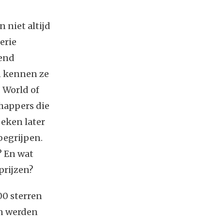
n niet altijd
erie
nend
en kennen ze
. World of
chappers die
eken later
begrijpen.
? En wat
prijzen?
00 sterren
en werden