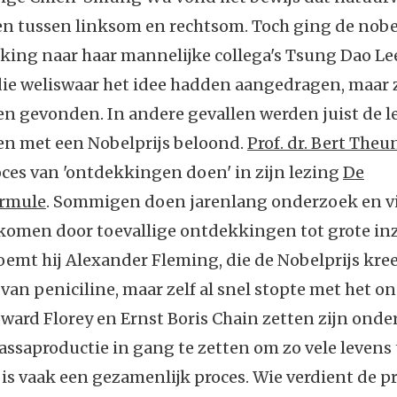
n tussen linksom en rechtsom. Toch ging de nobel
king naar haar mannelijke collega's Tsung Dao Le
ie weliswaar het idee hadden aangedragen, maar z
n gevonden. In andere gevallen werden juist de l
n met een Nobelprijs beloond.
Prof. dr. Bert Theu
oces van 'ontdekkingen doen' in zijn lezing
De
ormule
. Sommigen doen jarenlang onderzoek en v
komen door toevallige ontdekkingen tot grote inz
emt hij Alexander Fleming, die de Nobelprijs kre
an peniciline, maar zelf al snel stopte met het o
ward Florey en Ernst Boris Chain zetten zijn onde
ssaproductie in gang te zetten om zo vele levens 
s vaak een gezamenlijk proces. Wie verdient de pr