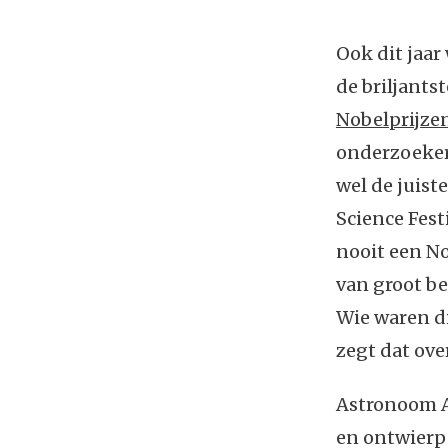
Ook dit jaar
de briljants
Nobelprijze
onderzoeker 
wel de juist
Science Fest
nooit een No
van groot be
Wie waren d
zegt dat ov
Astronoom A
en ontwierp 