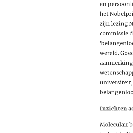
en persoonli
het Nobelpri
zijn lezing
N
commissie d
'belangenlo
wereld. Goed
aanmerking 
wetenschapp
universiteit
belangenloos
Inzichten a
Moleculair b