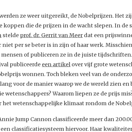
 werden ze weer uitgereikt, de Nobelprijzen. Het zij
te koppen die de prijzen in de wacht slepen. In de s
n
stelde
prof. dr. Gerrit van Meer
dat een prijswin
niet per se beter is in zijn of haar werk. Misschi
e mensen of publiceren ze in de juiste tijdschriften
ival publiceerde
een artikel
over vijf grote wetens
belprijs wonnen. Toch bleken veel van de onderzo
lang voor de manier waarop we de wereld zien en 
ie wetenschappers? Waarom liepen ze de prijs mis
er het wetenschappelijke klimaat rondom de Nobel
nnie Jump Cannon classificeerde meer dan 200.0
een classificatiesysteem hiervoor. Haar kwaliteit