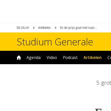
SG.UU.nl
Artikelen
En de prijs gaat niet naar…
Studium Generale
Agenda
Video
Podcast
Artikelen
C
5 gro