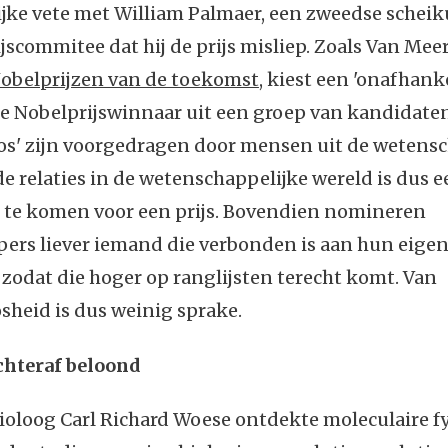
jke vete met William Palmaer, een zweedse scheik
jscommitee dat hij de prijs misliep. Zoals Van Meer
obelprijzen van de toekomst
, kiest een 'onafhanke
e Nobelprijswinnaar uit een groep van kandidaten
os' zijn voorgedragen door mensen uit de wetensc
e relaties in de wetenschappelijke wereld is dus e
te komen voor een prijs. Bovendien nomineren
ers liever iemand die verbonden is aan hun eige
, zodat die hoger op ranglijsten terecht komt. Van
heid is dus weinig sprake.
chteraf beloond
ioloog Carl Richard Woese ontdekte moleculaire f