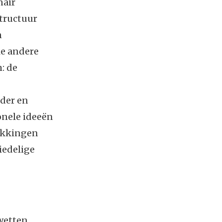
nair
structuur
n
le andere
: de
nder en
onele ideeën
dekkingen
iedelige
wetten