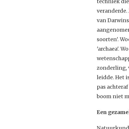
techniek die
veranderde. 
van Darwins 
aangenomen d
soorten'. Wo
'archaea'. W
wetenschappe
zonderling,
leidde. Het 
pas achteraf
boom niet m
Een gezamel
Natuurkundi