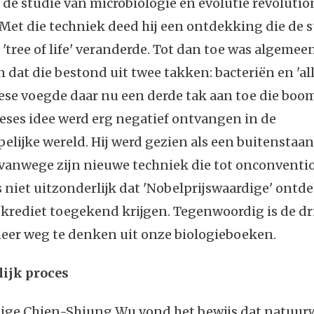
 de studie van microbiologie en evolutie revolutio
Met die techniek deed hij een ontdekking die de 
'tree of life' veranderde. Tot dan toe was algemee
at die bestond uit twee takken: bacteriën en 'al
ese voegde daar nu een derde tak aan toe die boom
oeses idee werd erg negatief ontvangen in de
lijke wereld. Hij werd gezien als een buitenstaa
 vanwege zijn nieuwe techniek die tot onconventi
is niet uitzonderlijk dat 'Nobelprijswaardige' ont
 krediet toegekend krijgen. Tegenwoordig is de dr
eer weg te denken uit onze biologieboeken.
ijk proces
ge Chien-Shiung Wu vond het bewijs dat natuur