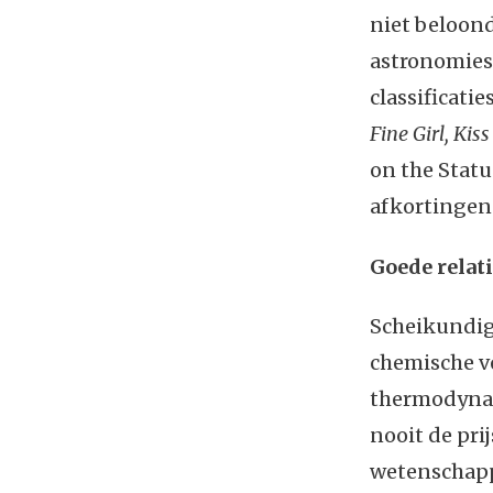
niet beloond
astronomies
classificati
Fine Girl, Kis
on the Stat
afkortingen 
Goede relat
Scheikundige
chemische ve
thermodynam
nooit de prij
wetenschappe