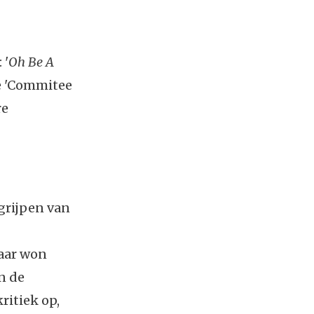
 '
Oh Be A
de 'Commitee
re
grijpen van
maar won
in de
ritiek op,