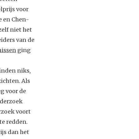
prijs voor
e en Chen-
elf niet het
eiders van de
nissen
ging
inden niks,
ichten. Als
eg voor de
nderzoek
rzoek voort
te redden.
ijs dan het