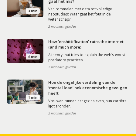
gaat het mis?
Van rommelen met data tot volledige
3 min
nepstudies: Waar gaat het fout in de
wetenschap?
2 maanden geleden
How ‘enshittification’ ruins the internet
(and much more)
A theory that tries to explain the web’s worst
6 min
predatory practices
2 maanden geleden
Hoe de ongelijke verdeling van de
‘mental load’ ook economische gevolgen
heeft
1 min
Vrouwen runnen het gezinsleven, hun carrière
lijdt eronder.
2 maanden geleden