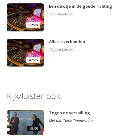
Een duwtje in de goede richting
12 jaren geleden
3 min
Alles is verbonden
10 jaren geleden
4 min
Kijk/luister ook
Tegen de verspilling
Met
o.a.
Toine Timmermans
45:00