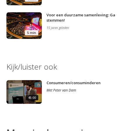
Voor een duurzame samenleving: Ga
stemmen!
15 jaren geleden
5 min
Kijk/luister ook
Consumeren/consuminderen
Met
Peter van Dam
45:00