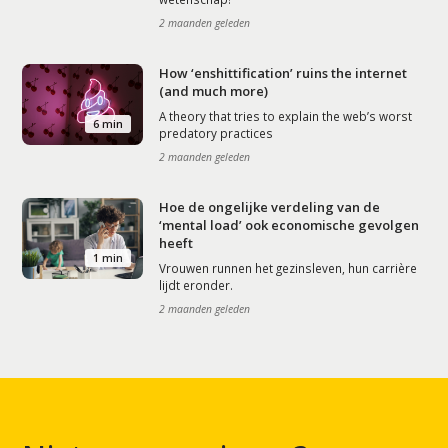
2 maanden geleden
How ‘enshittification’ ruins the internet
(and much more)
A theory that tries to explain the web’s worst
6 min
predatory practices
2 maanden geleden
Hoe de ongelijke verdeling van de
‘mental load’ ook economische gevolgen
heeft
1 min
Vrouwen runnen het gezinsleven, hun carrière
lijdt eronder.
2 maanden geleden