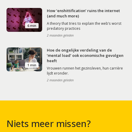
How ‘enshittification’ ruins the internet
(and much more)
A theory that tries to explain the web’s worst
6 min
predatory practices
2 maanden geleden
Hoe de ongelijke verdeling van de
‘mental load’ ook economische gevolgen
heeft
1 min
Vrouwen runnen het gezinsleven, hun carrière
lijdt eronder.
2 maanden geleden
Niets meer missen?