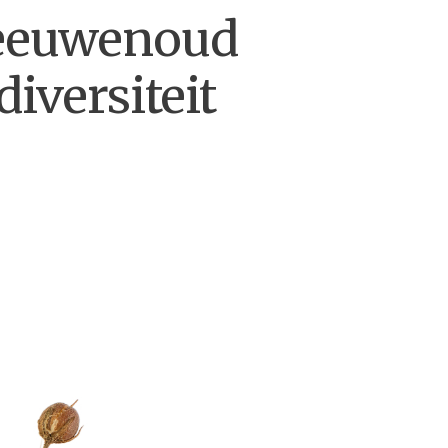
n eeuwenoud
iversiteit