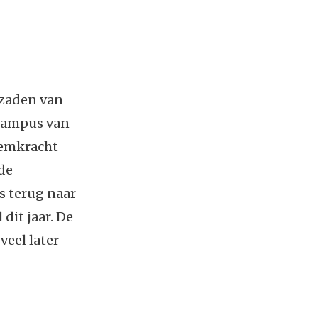
 zaden van
 campus van
iemkracht
de
s terug naar
dit jaar. De
eel later