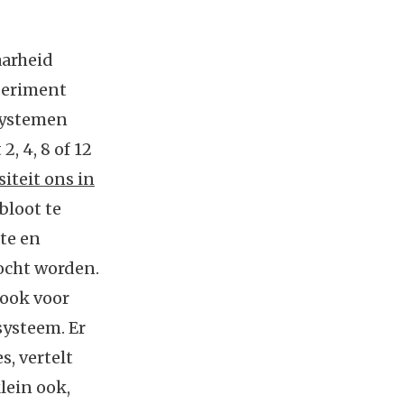
aarheid
xperiment
osystemen
, 4, 8 of 12
iteit ons in
bloot te
te en
ocht worden.
 ook voor
systeem. Er
s, vertelt
lein ook,