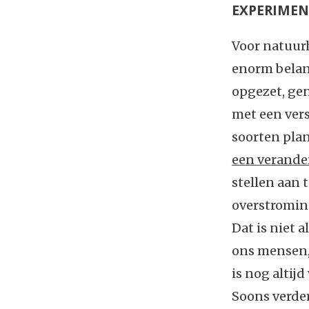
EXPERIMEN
Voor natuur
enorm belang
opgezet, g
met een vers
soorten plant
een verande
stellen aan
overstroming
Dat is niet 
ons mensen, 
is nog altij
Soons verder