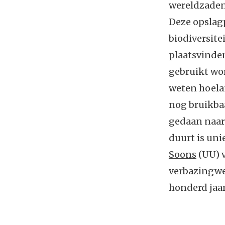
wereldzaden
Deze opslag
biodiversite
plaatsvinden
gebruikt wor
weten hoela
nog bruikbaa
gedaan naar 
duurt is un
Soons
(UU) v
verbazingwek
honderd jaar