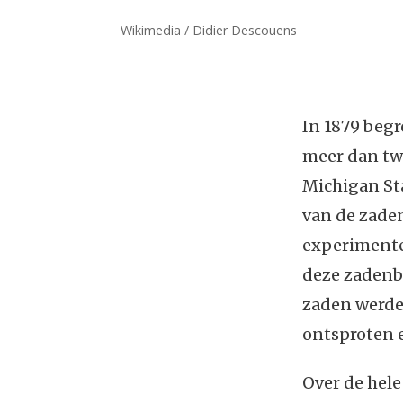
Wikimedia / Didier Descouens
In 1879 beg
meer dan tw
Michigan St
van de zaden
experimenten
deze zadenba
zaden werden
ontsproten e
Over de hel