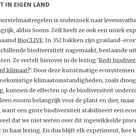
T IN EIGEN LAND
herstelmaatregelen is onderzoek naar levensvatb
rijk, aldus Soons. Zelf heeft ze ook een uniek e
enaamd
BioCLIVE
. In 352 bakken zijn grasland-ec
chillende biodiversiteit nagemaakt, bestaande uit 2
en. Ze vertelt hierover in de lezing '
Redt biodivers
rd klimaat?
'. Door deze kunstmatige ecosystemen 
 toekomstige klimaatomstandigheden, zoals droog
, kunnen de effecten op de biodiversiteit onderz
alleen enorm belangrijk voor de plant en dier, maar
want een grote biodiversiteit stabiliseert een eco
d veel dat we niet weten over dit ingewikkelde proce
 in haar lezing. En dus blijft elk experiment, hoe k