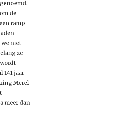
h genoemd.
 om de
 een ramp
 zaden
 we niet
oelang ze
 wordt
l 141 jaar
rming
Merel
t
na meer dan