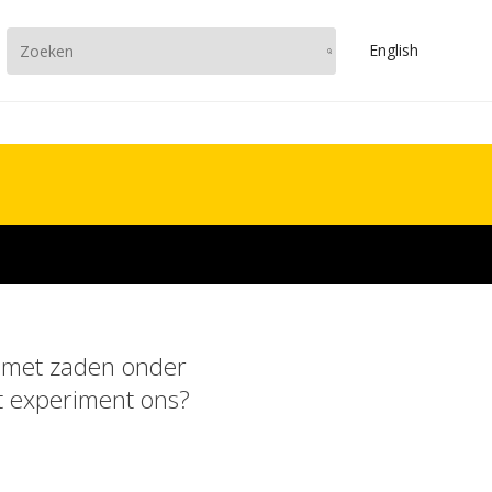
En
glish
n met zaden onder
dit experiment ons?