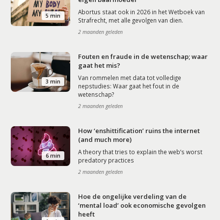
Abortus staat ook in 2026 in het Wetboek van
5 min
Strafrecht, met alle gevolgen van dien.
2 maanden geleden
Fouten en fraude in de wetenschap; waar
gaat het mis?
Van rommelen met data tot volledige
3 min
nepstudies: Waar gaat het fout in de
wetenschap?
2 maanden geleden
How ‘enshittification’ ruins the internet
(and much more)
A theory that tries to explain the web’s worst
6 min
predatory practices
2 maanden geleden
Hoe de ongelijke verdeling van de
‘mental load’ ook economische gevolgen
heeft