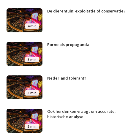
De dierentuin: exploitatie of conservatie?
4 min
Studium Generale
Porno als propaganda
Home
3 min
Agenda
Nederland tolerant?
Video
Podcast
3 min
Artikelen
Ook herdenken vraagt om accurate,
Contact
historische analyse
5 min